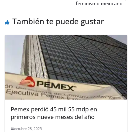
o
p
er
feminismo mexicano
k
También te puede gustar
Pemex perdió 45 mil 55 mdp en
primeros nueve meses del año
octubre 28, 2025