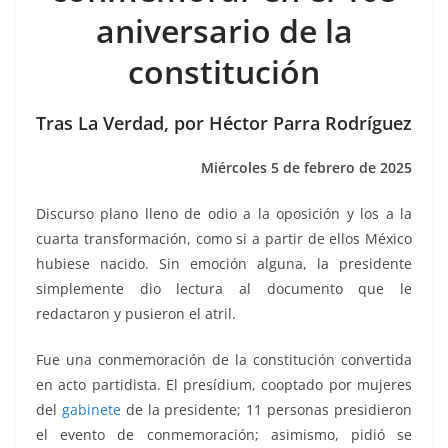
b
A
n
a
ar
aniversario de la
o
p
g
m
tir
constitución
o
p
er
k
Tras La Verdad, por Héctor Parra Rodríguez
Miércoles 5 de febrero de 2025
Discurso plano lleno de odio a la oposición y los a la
cuarta transformación, como si a partir de ellos México
hubiese nacido. Sin emoción alguna, la presidente
simplemente dio lectura al documento que le
redactaron y pusieron el atril.
Fue una conmemoración de la constitución convertida
en acto partidista. El presídium, cooptado por mujeres
del
gabinete
de la presidente; 11 personas presidieron
el evento de conmemoración; asimismo, pidió se