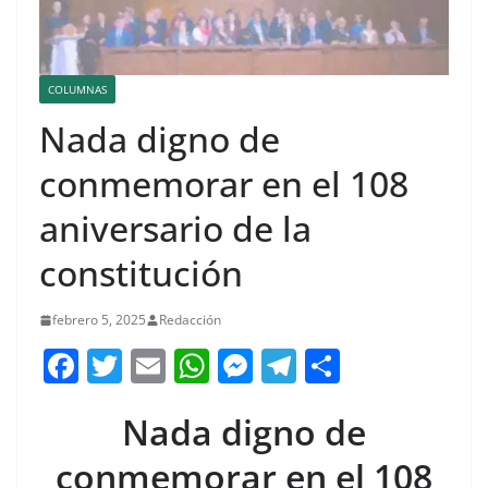
COLUMNAS
Nada digno de
conmemorar en el 108
aniversario de la
constitución
febrero 5, 2025
Redacción
F
T
E
W
M
T
C
a
w
m
h
e
el
o
Nada digno de
c
itt
ai
at
ss
e
m
e
er
l
s
e
gr
p
conmemorar en el 108