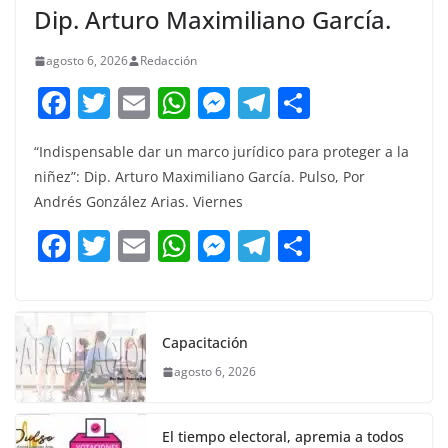
Dip. Arturo Maximiliano García.
agosto 6, 2026
Redacción
F
T
E
W
M
T
C
a
w
m
h
e
el
o
“Indispensable dar un marco jurídico para proteger a la
c
itt
ai
at
ss
e
m
niñez”: Dip. Arturo Maximiliano García. Pulso, Por
e
er
l
s
e
gr
p
Andrés González Arias. Viernes
b
A
n
a
ar
F
T
E
W
M
T
C
o
p
g
m
tir
a
w
m
h
e
el
o
o
p
er
c
itt
ai
at
ss
e
m
k
e
er
l
s
e
gr
p
Capacitación
b
A
n
a
ar
agosto 6, 2026
o
p
g
m
tir
o
p
er
El tiempo electoral, apremia a todos