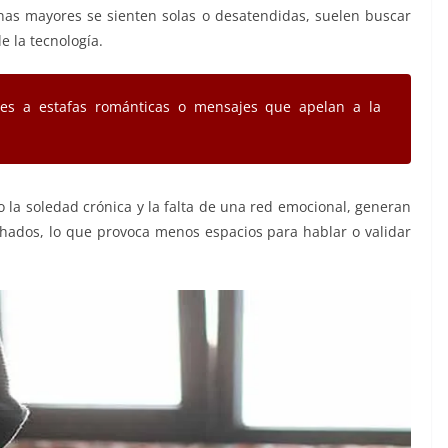
nas mayores se sienten solas o desatendidas, suelen buscar
e la tecnología.
les a estafas románticas o mensajes que apelan a la
 la soledad crónica y la falta de una red emocional, generan
hados, lo que provoca menos espacios para hablar o validar