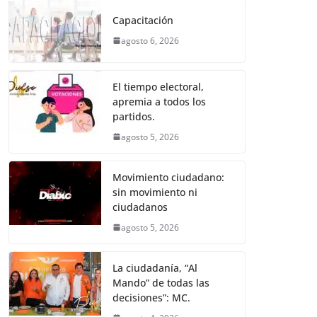
e
er
l
s
e
gr
p
Capacitación
b
A
n
a
ar
agosto 6, 2026
o
p
g
m
tir
o
p
er
El tiempo electoral,
k
apremia a todos los
partidos.
agosto 5, 2026
Movimiento ciudadano:
sin movimiento ni
ciudadanos
agosto 5, 2026
La ciudadanía, “Al
Mando” de todas las
decisiones”: MC.