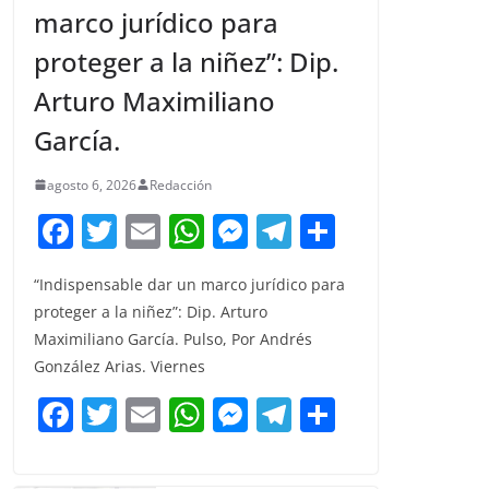
marco jurídico para
proteger a la niñez”: Dip.
Arturo Maximiliano
García.
agosto 6, 2026
Redacción
F
T
E
W
M
T
C
a
w
m
h
e
el
o
“Indispensable dar un marco jurídico para
c
itt
ai
at
ss
e
m
proteger a la niñez”: Dip. Arturo
e
er
l
s
e
gr
p
Maximiliano García. Pulso, Por Andrés
b
A
n
a
ar
González Arias. Viernes
o
p
g
m
tir
F
T
E
W
M
T
C
o
p
er
a
w
m
h
e
el
o
k
c
itt
ai
at
ss
e
m