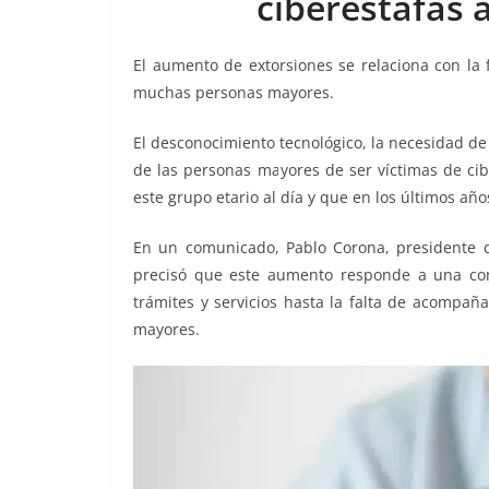
ciberestafas
o
p
g
m
tir
o
p
er
El aumento de extorsiones se relaciona con la
k
muchas personas mayores.
El desconocimiento tecnológico, la necesidad de 
de las personas mayores de ser víctimas de cib
este grupo etario al día y que en los últimos añ
En un comunicado, Pablo Corona, presidente d
precisó que este aumento responde a una comb
trámites y servicios hasta la falta de acompa
mayores.