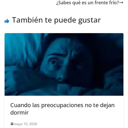
b
A
n
a
ar
¿Sabes qué es un frente frío?
o
p
g
m
tir
o
p
er
También te puede gustar
k
Cuando las preocupaciones no te dejan
dormir
mayo 10, 2026