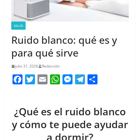
SALUD
Ruido blanco: qué es y
para qué sirve
julio 31, 2026
Redacción
F
T
E
W
M
T
C
a
w
m
h
e
el
o
c
itt
ai
at
ss
e
m
e
er
l
s
e
gr
p
¿Qué es el ruido blanco
b
A
n
a
ar
y cómo te puede ayudar
o
p
g
m
tir
a dormir?
o
p
er