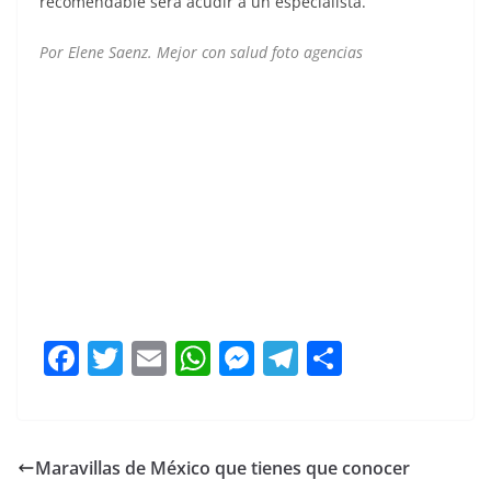
recomendable será acudir a un especialista.
Por Elene Saenz. Mejor con salud foto agencias
F
T
E
W
M
T
C
a
w
m
h
e
el
o
c
itt
ai
at
ss
e
m
e
er
l
s
e
gr
p
Maravillas de México que tienes que conocer