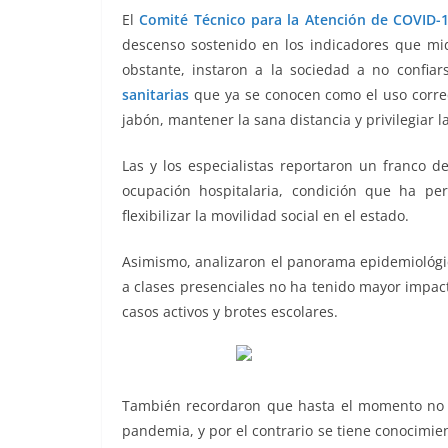
b
A
n
a
ar
El
Comité Técnico para la Atención de COVID-
descenso sostenido en los indicadores que m
o
p
g
m
tir
obstante, instaron a la sociedad a no confiar
o
p
er
sanitarias
que ya se conocen como el uso corre
k
jabón, mantener la sana distancia y privilegiar l
Las y los especialistas reportaron un franco d
ocupación hospitalaria, condición que ha pe
flexibilizar la movilidad social en el estado.
confia
Asimismo, analizaron el panorama epidemiológic
a clases presenciales no ha tenido mayor impac
casos activos y brotes escolares.
También recordaron que hasta el momento no se
pandemia, y por el contrario se tiene conocimien