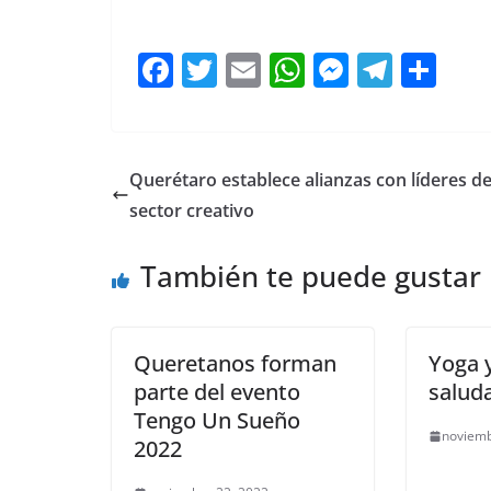
F
T
E
W
M
T
C
a
w
m
h
e
el
o
c
itt
ai
at
ss
e
m
e
er
l
s
e
gr
p
Querétaro establece alianzas con líderes de
b
A
n
a
ar
sector creativo
o
p
g
m
tir
También te puede gustar
o
p
er
k
Queretanos forman
Yoga 
parte del evento
salud
Tengo Un Sueño
noviemb
2022