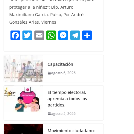
c
itt
ai
at
ss
e
m
proteger a la niñez”: Dip. Arturo
e
er
l
s
e
gr
p
Maximiliano García. Pulso, Por Andrés
b
A
n
a
ar
González Arias. Viernes
o
p
g
m
tir
F
T
E
W
M
T
C
o
p
er
a
w
m
h
e
el
o
k
c
itt
ai
at
ss
e
m
e
er
l
s
e
gr
p
Capacitación
b
A
n
a
ar
agosto 6, 2026
o
p
g
m
tir
o
p
er
El tiempo electoral,
k
apremia a todos los
partidos.
agosto 5, 2026
Movimiento ciudadano: