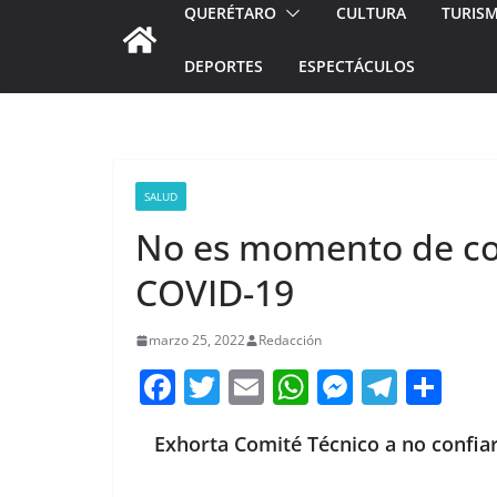
QUERÉTARO
CULTURA
TURIS
DEPORTES
ESPECTÁCULOS
SALUD
No es momento de co
COVID-19
marzo 25, 2022
Redacción
F
T
E
W
M
T
C
a
w
m
h
e
el
o
Exhorta Comité Técnico a no confia
c
itt
ai
at
ss
e
m
e
er
l
s
e
gr
p