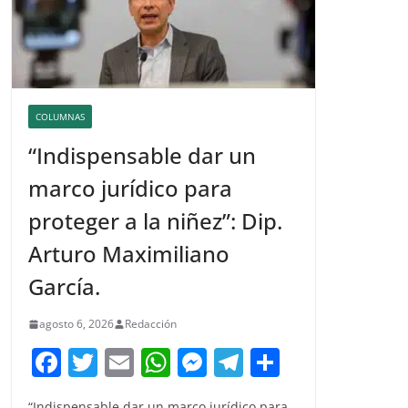
COLUMNAS
“Indispensable dar un
marco jurídico para
proteger a la niñez”: Dip.
Arturo Maximiliano
García.
agosto 6, 2026
Redacción
F
T
E
W
M
T
C
a
w
m
h
e
el
o
“Indispensable dar un marco jurídico para