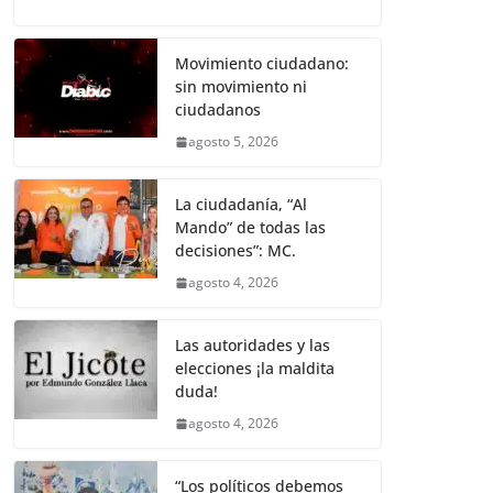
a
w
m
h
e
el
o
o
p
er
c
itt
ai
at
ss
e
m
k
e
er
l
s
e
gr
p
Movimiento ciudadano:
sin movimiento ni
b
A
n
a
ar
ciudadanos
o
p
g
m
tir
agosto 5, 2026
o
p
er
k
La ciudadanía, “Al
Mando” de todas las
decisiones”: MC.
agosto 4, 2026
Las autoridades y las
elecciones ¡la maldita
duda!
agosto 4, 2026
“Los políticos debemos