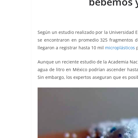
bebemos y
o
p
g
m
tir
o
p
er
k
Según un estudio realizado por la Universidad 
se encontraron en promedio 325 fragmentos de
llegaron a registrar hasta 10 mil
microplásticos
p
Aunque un reciente estudio de la Academia Nacio
agua de litro en México podrían ascender hasta
Sin embargo, los expertos aseguran que es posi