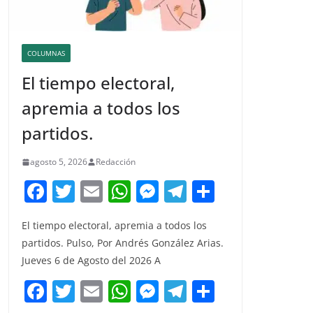
COLUMNAS
El tiempo electoral,
apremia a todos los
partidos.
agosto 5, 2026
Redacción
F
T
E
W
M
T
C
a
w
m
h
e
el
o
El tiempo electoral, apremia a todos los
c
itt
ai
at
ss
e
m
partidos. Pulso, Por Andrés González Arias.
e
er
l
s
e
gr
p
Jueves 6 de Agosto del 2026 A
b
A
n
a
ar
F
T
E
W
M
T
C
o
p
g
m
tir