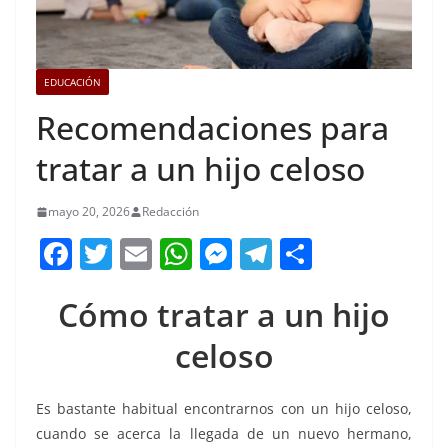
EDUCACIÓN
Recomendaciones para
tratar a un hijo celoso
mayo 20, 2026
Redacción
F
T
E
W
M
T
C
a
w
m
h
e
el
o
Cómo tratar a un hijo
c
itt
ai
at
ss
e
m
e
er
l
s
e
gr
p
celoso
b
A
n
a
ar
o
p
g
m
tir
Es bastante habitual encontrarnos con un hijo celoso,
cuando se acerca la llegada de un nuevo hermano,
o
p
er