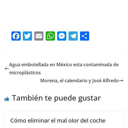
celoso, celoso, celoso, celoso, celoso
F
T
E
W
M
T
C
a
w
m
h
e
el
o
c
itt
ai
at
ss
e
m
e
er
l
s
e
gr
p
Agua embotellada en México esta contaminada de
b
A
n
a
ar
microplásticos
o
p
g
m
tir
Morena, el calendario y José Alfredo
o
p
er
También te puede gustar
k
Cómo eliminar el mal olor del coche