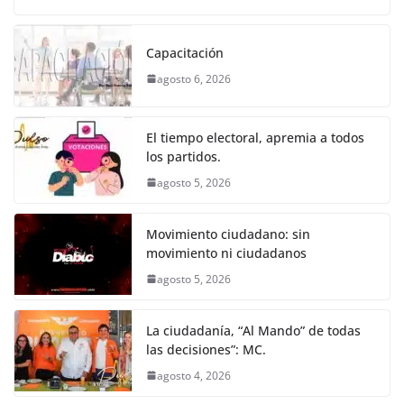
o
p
er
c
itt
ai
at
ss
e
m
k
e
er
l
s
e
gr
p
Capacitación
b
A
n
a
ar
agosto 6, 2026
o
p
g
m
tir
o
p
er
El tiempo electoral, apremia a todos
k
los partidos.
agosto 5, 2026
Movimiento ciudadano: sin
movimiento ni ciudadanos
agosto 5, 2026
La ciudadanía, “Al Mando” de todas
las decisiones”: MC.
agosto 4, 2026