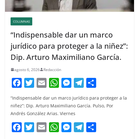
COLUMNAS
“Indispensable dar un marco
jurídico para proteger a la niñez”:
Dip. Arturo Maximiliano García.
agosto 6, 2026
Redacción
F
T
E
W
M
T
C
a
w
m
h
e
el
o
“Indispensable dar un marco jurídico para proteger a la
c
itt
ai
at
ss
e
m
niñez”: Dip. Arturo Maximiliano García. Pulso, Por
e
er
l
s
e
gr
p
Andrés González Arias. Viernes
b
A
n
a
ar
F
T
E
W
M
T
C
o
p
g
m
tir
a
w
m
h
e
el
o