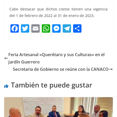
Cabe destacar que dichos costos tienen una vigencia
del 1 de febrero de 2022 al 31 de enero de 2023.
F
T
E
W
M
T
C
a
w
m
h
e
el
o
c
itt
ai
at
ss
e
m
e
er
l
s
e
gr
p
Feria Artesanal «Querétaro y sus Culturas» en el
b
A
n
a
ar
Jardín Guerrero
o
p
g
m
tir
Secretaria de Gobierno se reúne con la CANACO
o
p
er
También te puede gustar
k