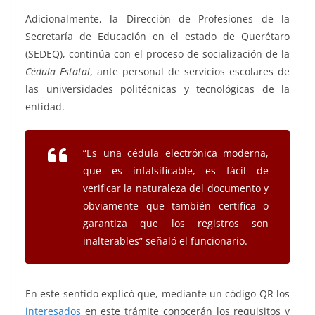
Adicionalmente, la Dirección de Profesiones de la
Secretaría de Educación en el estado de Querétaro
(SEDEQ), continúa con el proceso de socialización de la
Cédula Estatal
, ante personal de servicios escolares de
las universidades politécnicas y tecnológicas de la
entidad.
“Es una cédula electrónica moderna,
que es infalsificable, es fácil de
verificar la naturaleza del documento y
obviamente que también certifica o
garantiza que los registros son
inalterables” señaló el funcionario.
En este sentido explicó que, mediante un código QR los
interesados
en este trámite conocerán los requisitos y