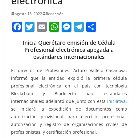
electrónica
agosto 18, 2022
Redacción
F
T
E
W
M
T
C
a
w
m
h
e
el
o
Inicia Querétaro emisión de Cédula
c
itt
ai
at
ss
e
m
Profesional electrónica apegada a
e
er
l
s
e
gr
p
estándares internacionales
b
A
n
a
ar
El director de Profesiones, Arturo Vallejo Casanova,
o
p
g
m
tir
informó que la entidad expidió la primera cédula
o
p
er
profesional electrónica en el país con tecnología
k
Blockchain y Blockcerto bajo estándares
internacionales; adelantó que junto con esta
iniciativa
,
se iniciará la expedición de documentos como
autorización provisional para ejercicio profesional,
autorización y registro de organizaciones civiles de
profesionistas, y certificación profesional.