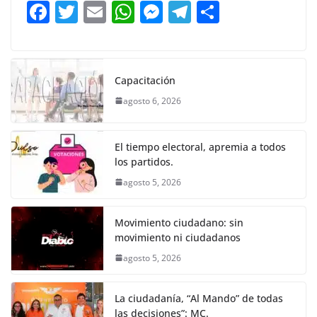
b
A
n
a
ar
F
T
E
W
M
T
C
o
p
g
m
tir
a
w
m
h
e
el
o
o
p
er
c
itt
ai
at
ss
e
m
k
e
er
l
s
e
gr
p
Capacitación
b
A
n
a
ar
agosto 6, 2026
o
p
g
m
tir
o
p
er
El tiempo electoral, apremia a todos
k
los partidos.
agosto 5, 2026
Movimiento ciudadano: sin
movimiento ni ciudadanos
agosto 5, 2026
La ciudadanía, “Al Mando” de todas
las decisiones”: MC.