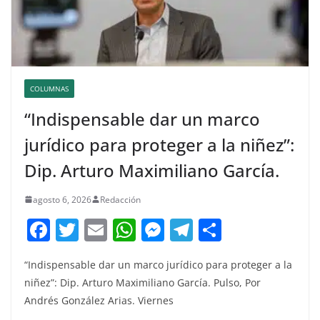
COLUMNAS
“Indispensable dar un marco
jurídico para proteger a la niñez”:
Dip. Arturo Maximiliano García.
agosto 6, 2026
Redacción
F
T
E
W
M
T
C
a
w
m
h
e
el
o
“Indispensable dar un marco jurídico para proteger a la
c
itt
ai
at
ss
e
m
niñez”: Dip. Arturo Maximiliano García. Pulso, Por
e
er
l
s
e
gr
p
Andrés González Arias. Viernes