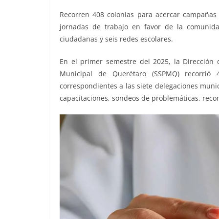
o
p
g
m
tir
Recorren 408 colonias para acercar campañas i
o
p
er
jornadas de trabajo en favor de la comunid
k
ciudadanas y seis redes escolares.
En el primer semestre del 2025, la Dirección 
Municipal de Querétaro (SSPMQ) recorrió 
correspondientes a las siete delegaciones mun
capacitaciones, sondeos de problemáticas, recome