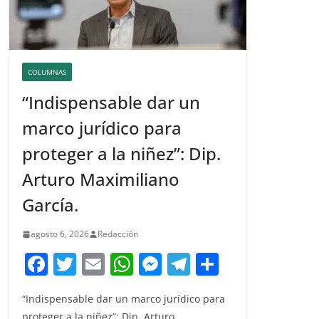
COLUMNAS
“Indispensable dar un
marco jurídico para
proteger a la niñez”: Dip.
Arturo Maximiliano
García.
agosto 6, 2026
Redacción
F
T
E
W
M
T
C
a
w
m
h
e
el
o
“Indispensable dar un marco jurídico para
c
itt
ai
at
ss
e
m
proteger a la niñez”: Dip. Arturo