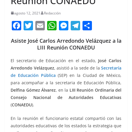
Reunión CONAEDU
agosto 12, 2021
Redacción
F
T
E
W
M
T
C
a
w
m
h
e
el
o
Asiste José Carlos Arredondo Velázquez a la
c
itt
ai
at
ss
e
m
LIII Reunión CONAEDU
e
er
l
s
e
gr
p
b
A
n
a
ar
El secretario de Educación en el estado,
José Carlos
Arredondo Velázquez
, asistió a la sede de la
Secretaría
o
p
g
m
tir
de Educación Pública
(SEP) en la Ciudad de México,
o
p
er
para acompañar a la secretaria de Educación Pública,
k
Delfina Gómez Álvarez
, en la
LIII Reunión Ordinaria del
Consejo Nacional de Autoridades Educativas
(
CONAEDU
).
En la reunión el funcionario estatal compartió con las
autoridades educativas de los estados la estrategia que