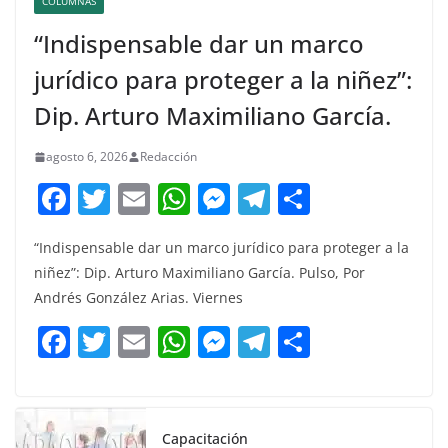
COLUMNAS
“Indispensable dar un marco
jurídico para proteger a la niñez”:
Dip. Arturo Maximiliano García.
agosto 6, 2026
Redacción
F
T
E
W
M
T
C
a
w
m
h
e
el
o
“Indispensable dar un marco jurídico para proteger a la
c
itt
ai
at
ss
e
m
niñez”: Dip. Arturo Maximiliano García. Pulso, Por
e
er
l
s
e
gr
p
Andrés González Arias. Viernes
b
A
n
a
ar
F
T
E
W
M
T
C
o
p
g
m
tir
a
w
m
h
e
el
o
o
p
er
c
itt
ai
at
ss
e
m
k
e
er
l
s
e
gr
p
Capacitación