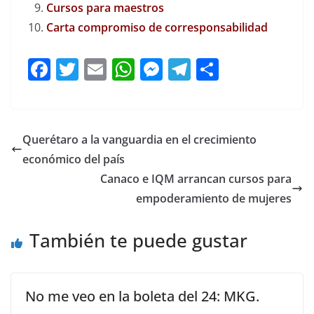
Cursos para maestros
Carta compromiso de corresponsabilidad
F
T
E
W
M
T
C
a
w
m
h
e
el
o
c
itt
ai
at
ss
e
m
e
er
l
s
e
gr
p
Querétaro a la vanguardia en el crecimiento
b
A
n
a
ar
económico del país
o
p
g
m
tir
Canaco e IQM arrancan cursos para
o
p
er
empoderamiento de mujeres
k
También te puede gustar
No me veo en la boleta del 24: MKG.