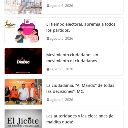
b
A
n
a
ar
agosto 6, 2026
o
p
g
m
tir
o
p
er
El tiempo electoral, apremia a todos
k
los partidos.
agosto 5, 2026
Movimiento ciudadano: sin
movimiento ni ciudadanos
agosto 5, 2026
La ciudadanía, “Al Mando” de todas
las decisiones”: MC.
agosto 4, 2026
Las autoridades y las elecciones ¡la
maldita duda!