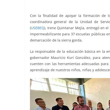
o
p
g
m
tir
o
p
er
Con la finalidad de apoyar la formación de 
k
coordinadora general de la Unidad de Servi
(
USEBEQ
), Irene Quintanar Mejía, entregó en el
impermeabilizante para 37 escuelas públicas en
demarcación de la sierra gorda.
La responsable de la educación básica en la e
gobernador Mauricio Kuri González, para atend
cuenten con las herramientas adecuadas para b
aprendizaje de nuestros niños, niñas y adolescen