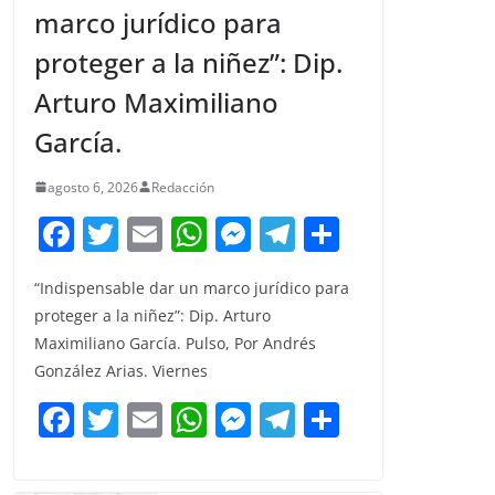
marco jurídico para
proteger a la niñez”: Dip.
Arturo Maximiliano
García.
agosto 6, 2026
Redacción
F
T
E
W
M
T
C
a
w
m
h
e
el
o
“Indispensable dar un marco jurídico para
c
itt
ai
at
ss
e
m
proteger a la niñez”: Dip. Arturo
e
er
l
s
e
gr
p
Maximiliano García. Pulso, Por Andrés
b
A
n
a
ar
González Arias. Viernes
o
p
g
m
tir
F
T
E
W
M
T
C
o
p
er
a
w
m
h
e
el
o
k
c
itt
ai
at
ss
e
m