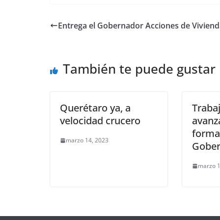
c
itt
ai
at
ss
e
m
e
er
l
s
e
gr
p
Entrega el Gobernador Acciones de Viviend
b
A
n
a
ar
o
p
g
m
tir
También te puede gustar
o
p
er
k
Querétaro ya, a
Traba
velocidad crucero
avanza
forma
marzo 14, 2023
Gober
marzo 1