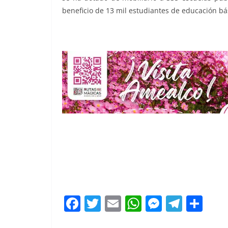
beneficio de 13 mil estudiantes de educación bá
a 37, a 37
F
T
E
W
M
T
C
a
w
m
h
e
el
o