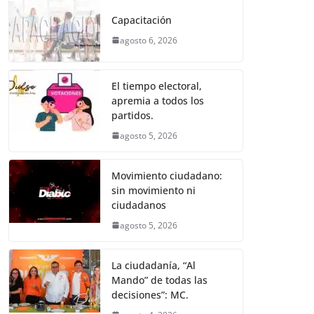
e
er
l
s
e
gr
p
Capacitación
b
A
n
a
ar
agosto 6, 2026
o
p
g
m
tir
o
p
er
El tiempo electoral,
k
apremia a todos los
partidos.
agosto 5, 2026
Movimiento ciudadano:
sin movimiento ni
ciudadanos
agosto 5, 2026
La ciudadanía, “Al
Mando” de todas las
decisiones”: MC.