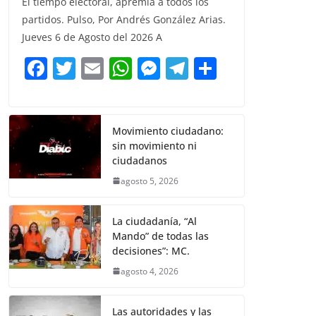
El tiempo electoral, apremia a todos los
c
itt
ai
at
ss
e
m
partidos. Pulso, Por Andrés González Arias.
e
er
l
s
e
gr
p
Jueves 6 de Agosto del 2026 A
b
A
n
a
ar
F
T
E
W
M
T
C
o
p
g
m
tir
a
w
m
h
e
el
o
o
p
er
c
itt
ai
at
ss
e
m
k
e
er
l
s
e
gr
p
Movimiento ciudadano:
sin movimiento ni
b
A
n
a
ar
ciudadanos
o
p
g
m
tir
agosto 5, 2026
o
p
er
k
La ciudadanía, “Al
Mando” de todas las
decisiones”: MC.
agosto 4, 2026
Las autoridades y las