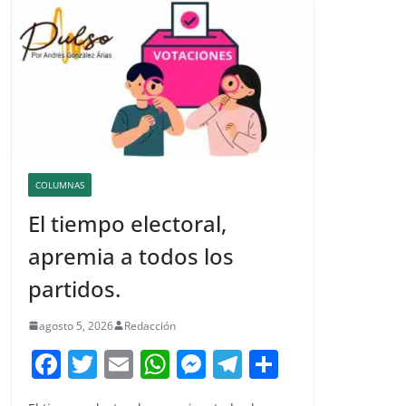
COLUMNAS
El tiempo electoral,
apremia a todos los
partidos.
agosto 5, 2026
Redacción
F
T
E
W
M
T
C
a
w
m
h
e
el
o