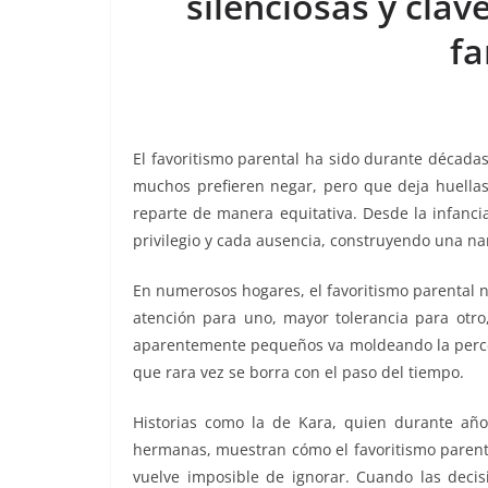
silenciosas y clav
o
p
g
m
tir
fa
o
p
er
k
El favoritismo parental ha sido durante décad
muchos prefieren negar, pero que deja huella
reparte de manera equitativa. Desde la infanci
privilegio y cada ausencia, construyendo una n
En numerosos hogares, el favoritismo parental n
atención para uno, mayor tolerancia para otro,
aparentemente pequeños va moldeando la percepc
que rara vez se borra con el paso del tiempo.
Historias como la de Kara, quien durante años 
hermanas, muestran cómo el favoritismo parenta
vuelve imposible de ignorar. Cuando las decis