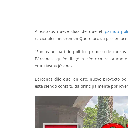
o
p
g
m
tir
o
p
er
k
A escasos nueve días de que el
partido polí
nacionales hicieron en Querétaro su presentaci
“Somos un partido político primero de causas y
Bárcenas, quién llegó a céntrico restauran
entusiastas jóvenes.
Bárcenas dijo que, en este nuevo proyecto polí
está siendo constituida principalmente por jóve