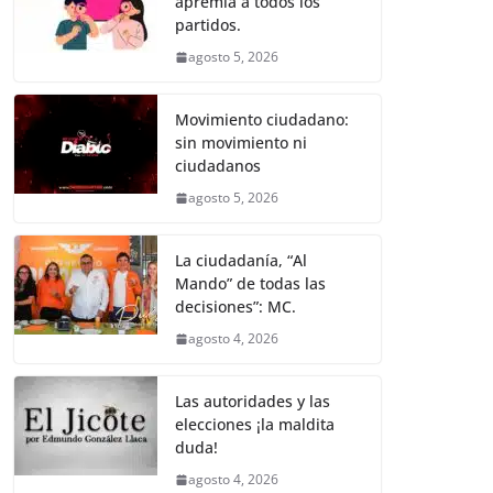
apremia a todos los
b
A
n
a
ar
partidos.
o
p
g
m
tir
agosto 5, 2026
o
p
er
k
Movimiento ciudadano:
sin movimiento ni
ciudadanos
agosto 5, 2026
La ciudadanía, “Al
Mando” de todas las
decisiones”: MC.
agosto 4, 2026
Las autoridades y las
elecciones ¡la maldita
duda!
agosto 4, 2026