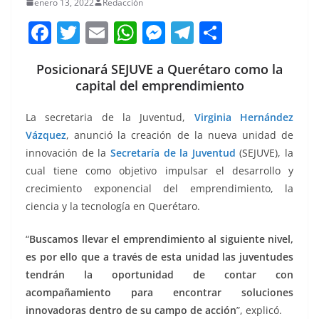
enero 13, 2022
Redacción
F
T
E
W
M
T
C
a
w
m
h
e
el
o
Posicionará SEJUVE a Querétaro como la
c
itt
ai
at
ss
e
m
capital del emprendimiento
e
er
l
s
e
gr
p
b
A
n
a
ar
La secretaria de la Juventud,
Virginia Hernández
Vázquez
, anunció la creación de la nueva unidad de
o
p
g
m
tir
innovación de la
Secretaría de la Juventud
(SEJUVE), la
o
p
er
cual tiene como objetivo impulsar el desarrollo y
k
crecimiento exponencial del emprendimiento, la
ciencia y la tecnología en Querétaro.
“
Buscamos llevar el emprendimiento al siguiente nivel,
es por ello que a través de esta unidad las juventudes
tendrán la oportunidad de contar con
acompañamiento para encontrar soluciones
innovadoras dentro de su campo de acción
”, explicó.