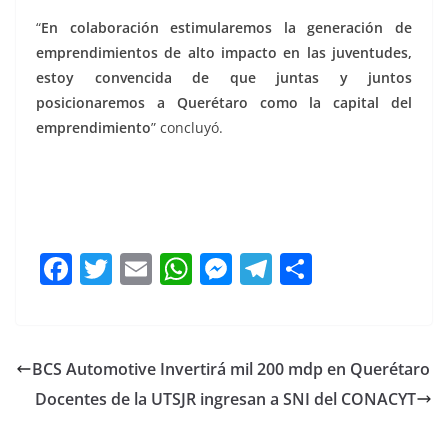
“
En colaboración estimularemos la generación de
emprendimientos de alto impacto en las juventudes,
estoy convencida de que juntas y juntos
posicionaremos a Querétaro como la capital del
emprendimiento
” concluyó.
F
T
E
W
M
T
C
a
w
m
h
e
el
o
c
itt
ai
at
ss
e
m
e
er
l
s
e
gr
p
BCS Automotive Invertirá mil 200 mdp en Querétaro
b
A
n
a
ar
Docentes de la UTSJR ingresan a SNI del CONACYT
o
p
g
m
tir