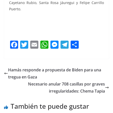
Cayetano Rubio, Santa Rosa Jáuregui y Felipe Carrillo
Puerto.
AMEQ AMEQ
F
T
E
W
M
T
C
a
w
m
h
e
el
o
c
itt
ai
at
ss
e
m
e
er
l
s
e
gr
p
Hamás responde a propuesta de Biden para una
b
A
n
a
ar
tregua en Gaza
o
p
g
m
tir
Necesario anular 708 casillas por graves
o
p
er
irregularidades: Chema Tapia
k
También te puede gustar