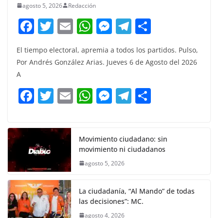
agosto 5, 2026
Redacción
F
T
E
W
M
T
C
a
w
m
h
e
el
o
El tiempo electoral, apremia a todos los partidos. Pulso,
c
itt
ai
at
ss
e
m
Por Andrés González Arias. Jueves 6 de Agosto del 2026
e
er
l
s
e
gr
p
A
b
A
n
a
ar
F
T
E
W
M
T
C
o
p
g
m
tir
a
w
m
h
e
el
o
o
p
er
c
itt
ai
at
ss
e
m
k
e
er
l
s
e
gr
p
Movimiento ciudadano: sin
movimiento ni ciudadanos
b
A
n
a
ar
agosto 5, 2026
o
p
g
m
tir
o
p
er
La ciudadanía, “Al Mando” de todas
k
las decisiones”: MC.
agosto 4, 2026