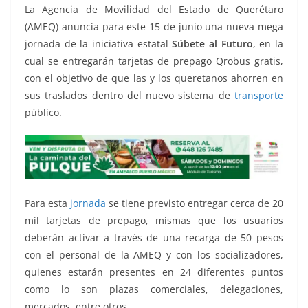
o
p
g
m
tir
La Agencia de Movilidad del Estado de Querétaro
o
p
er
(AMEQ) anuncia para este 15 de junio una nueva mega
k
jornada de la iniciativa estatal
Súbete al Futuro
, en la
cual se entregarán tarjetas de prepago Qrobus gratis,
con el objetivo de que las y los queretanos ahorren en
sus traslados dentro del nuevo sistema de
transporte
público.
Para esta
jornada
se tiene previsto entregar cerca de 20
mil tarjetas de prepago, mismas que los usuarios
deberán activar a través de una recarga de 50 pesos
con el personal de la AMEQ y con los socializadores,
quienes estarán presentes en 24 diferentes puntos
como lo son plazas comerciales, delegaciones,
mercados, entre otros.