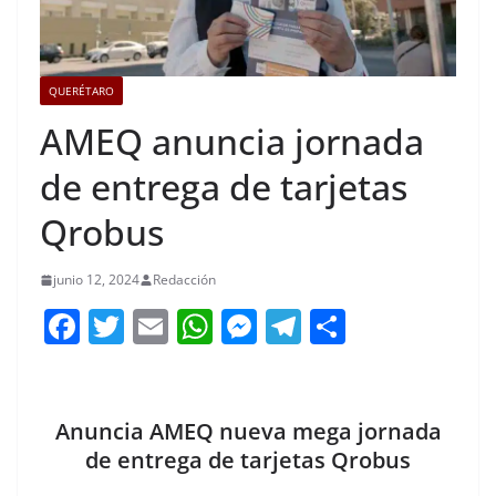
QUERÉTARO
AMEQ anuncia jornada
de entrega de tarjetas
Qrobus
junio 12, 2024
Redacción
F
T
E
W
M
T
C
a
w
m
h
e
el
o
c
itt
ai
at
ss
e
m
e
er
l
s
e
gr
p
Anuncia AMEQ nueva mega jornada
b
A
n
a
ar
de entrega de tarjetas Qrobus