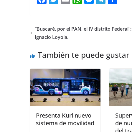
a
w
m
h
e
el
o
c
itt
ai
at
ss
e
m
e
er
l
s
e
gr
p
“Buscaré, por el PAN, el IV distrito Federal”:
b
A
n
a
ar
Ignacio Loyola.
o
p
g
m
tir
También te puede gustar
o
p
er
k
Presenta Kuri nuevo
Super
sistema de movilidad
de nu
del tr