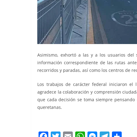
Asimismo, exhortó a las y a los usuarios del 
información correspondiente de las rutas ante
recorridos y paradas, así como los centros de r
Los trabajos de carácter federal iniciaron e
agradece la colaboración y comprensión ciudada
que cada decisión se toma siempre pensando en
queretanas.
F
T
E
W
M
T
C