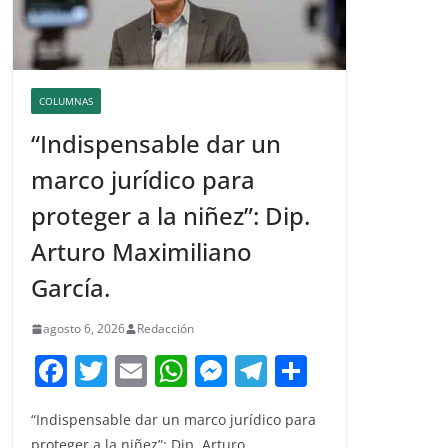
COLUMNAS
“Indispensable dar un
marco jurídico para
proteger a la niñez”: Dip.
Arturo Maximiliano
García.
agosto 6, 2026
Redacción
F
T
E
W
M
T
C
a
w
m
h
e
el
o
“Indispensable dar un marco jurídico para
c
itt
ai
at
ss
e
m
proteger a la niñez”: Dip. Arturo