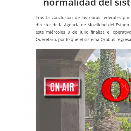
normalidad del sis
o
p
g
m
tir
o
p
er
Tras la conclusión de las obras federales por
k
director de la Agencia de Movilidad del Estad
este miércoles 8 de julio finaliza el operat
Querétaro, por lo que el sistema Qrobus regresa