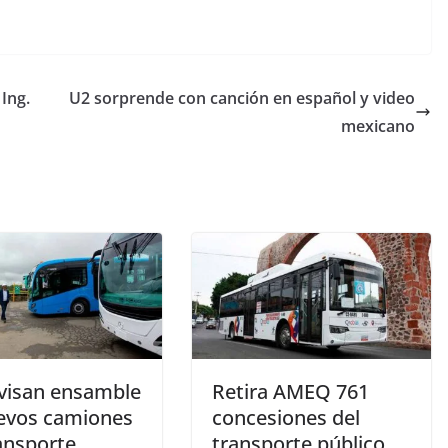
 Ing.
U2 sorprende con canción en español y video
mexicano
visan ensamble
Retira AMEQ 761
evos camiones
concesiones del
ansporte
transporte público