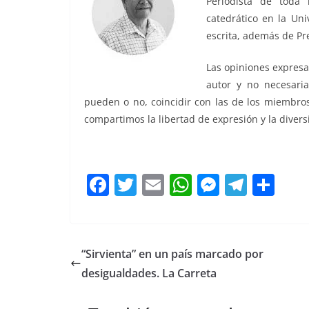
Periodista de toda 
catedrático en la Uni
escrita, además de Pr
Las opiniones expresa
autor y no necesaria
pueden o no, coincidir con las de los miembros
compartimos la libertad de expresión y la diver
15 de mayo, 15 de mayo, 15 de mayo, 15 de may
F
T
E
W
M
T
C
a
w
m
h
e
el
o
c
itt
ai
at
ss
e
m
e
er
l
s
e
gr
p
“Sirvienta” en un país marcado por
b
A
n
a
ar
desigualdades. La Carreta
o
p
g
m
tir