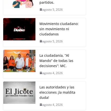
k
partidos.
agosto 5, 2026
Movimiento ciudadano:
sin movimiento ni
ciudadanos
agosto 5, 2026
La ciudadanía, “Al
Mando” de todas las
decisiones”: MC.
agosto 4, 2026
Las autoridades y las
elecciones ¡la maldita
duda!
agosto 4, 2026