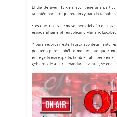
o
p
er
El día de ayer, 15 de mayo, tiene una particu
k
también para los queretanos y para la Repúblic
Y es que, un 15 de mayo, pero del año de 1867
espada al general republicano Mariano Escobed
Y para recordar este fausto acontecimiento, es
pequeño pero simbólico monumento que contení
entregada esa espada; también ahí, pero en el lug
gobierno de Austria mandara levantar, se encue