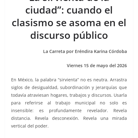
b
A
n
a
ar
ciudad”: cuando el
o
p
g
m
tir
clasismo se asoma en el
o
p
er
k
discurso público
La Carreta por Eréndira Karina Córdoba
Viernes 15 de mayo del 2026
En México, la palabra “sirvienta” no es neutra. Arrastra
siglos de desigualdad, subordinación y jerarquías que
todavía atraviesan hogares, trabajos y discursos. Usarla
para referirse al trabajo municipal no solo es
insensible: es profundamente revelador. Revela
distancia. Revela desconexión. Revela una mirada
vertical del poder.