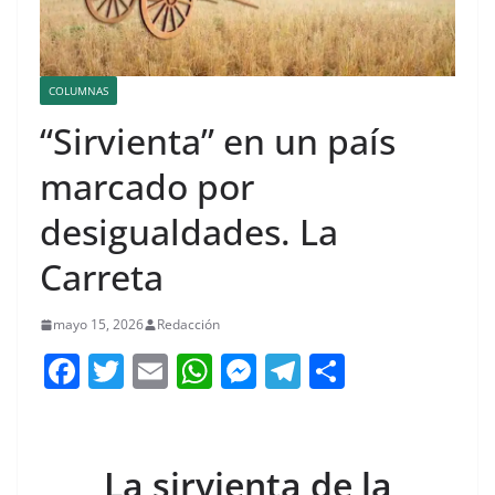
COLUMNAS
“Sirvienta” en un país
marcado por
desigualdades. La
Carreta
mayo 15, 2026
Redacción
F
T
E
W
M
T
C
a
w
m
h
e
el
o
c
itt
ai
at
ss
e
m
e
er
l
s
e
gr
p
La sirvienta de la