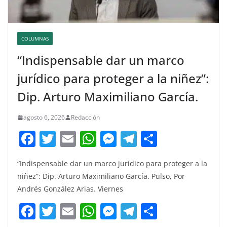
COLUMNAS
“Indispensable dar un marco
jurídico para proteger a la niñez”:
Dip. Arturo Maximiliano García.
agosto 6, 2026
Redacción
F
T
E
W
M
T
C
a
w
m
h
e
el
o
“Indispensable dar un marco jurídico para proteger a la
c
itt
ai
at
ss
e
m
niñez”: Dip. Arturo Maximiliano García. Pulso, Por
e
er
l
s
e
gr
p
Andrés González Arias. Viernes
b
A
n
a
ar
F
T
E
W
M
T
C
o
p
g
m
tir