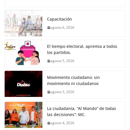
a
w
m
h
e
el
o
o
p
er
c
itt
ai
at
ss
e
m
k
e
er
l
s
e
gr
p
Capacitación
b
A
n
a
ar
agosto 6, 2026
o
p
g
m
tir
o
p
er
El tiempo electoral, apremia a todos
k
los partidos.
agosto 5, 2026
Movimiento ciudadano: sin
movimiento ni ciudadanos
agosto 5, 2026
La ciudadanía, “Al Mando” de todas
las decisiones”: MC.
agosto 4, 2026