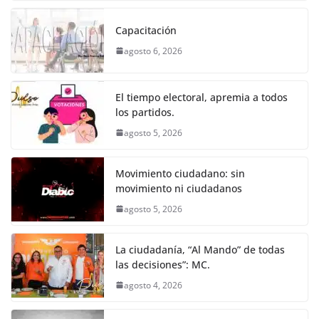
c
itt
ai
at
ss
e
m
k
e
er
l
s
e
gr
p
Capacitación
b
A
n
a
ar
agosto 6, 2026
o
p
g
m
tir
o
p
er
El tiempo electoral, apremia a todos
k
los partidos.
agosto 5, 2026
Movimiento ciudadano: sin
movimiento ni ciudadanos
agosto 5, 2026
La ciudadanía, “Al Mando” de todas
las decisiones”: MC.
agosto 4, 2026