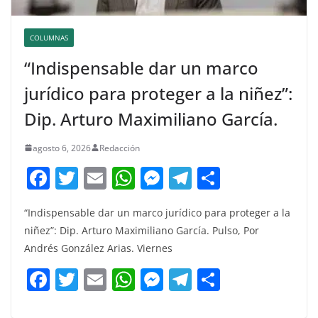
COLUMNAS
“Indispensable dar un marco
jurídico para proteger a la niñez”:
Dip. Arturo Maximiliano García.
agosto 6, 2026
Redacción
F
T
E
W
M
T
C
a
w
m
h
e
el
o
“Indispensable dar un marco jurídico para proteger a la
c
itt
ai
at
ss
e
m
niñez”: Dip. Arturo Maximiliano García. Pulso, Por
e
er
l
s
e
gr
p
Andrés González Arias. Viernes
b
A
n
a
ar
F
T
E
W
M
T
C
o
p
g
m
tir
a
w
m
h
e
el
o
o
p
er