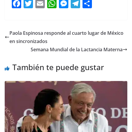
F
T
E
W
M
T
C
a
w
m
h
e
el
o
c
itt
ai
at
ss
e
m
e
er
l
s
e
gr
p
Paola Espinosa responde al cuarto lugar de México
b
A
n
a
ar
en sincronizados
o
p
g
m
tir
Semana Mundial de la Lactancia Materna
o
p
er
También te puede gustar
k