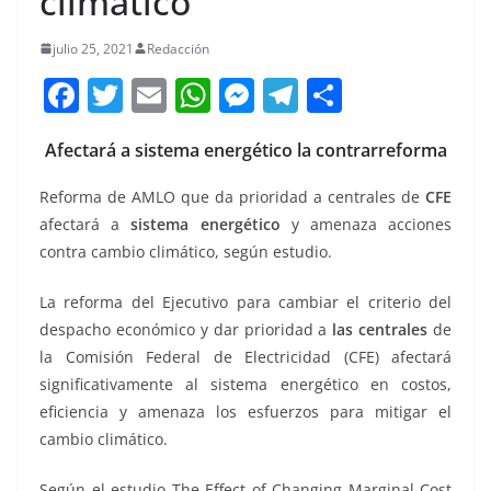
climático
julio 25, 2021
Redacción
F
T
E
W
M
T
C
a
w
m
h
e
el
o
Afectará a sistema energético la contrarreforma
c
itt
ai
at
ss
e
m
e
er
l
s
e
gr
p
Reforma de AMLO que da prioridad a centrales de
CFE
b
A
n
a
ar
afectará a
sistema energético
y amenaza acciones
contra cambio climático, según estudio.
o
p
g
m
tir
o
p
er
La reforma del Ejecutivo para cambiar el criterio del
k
despacho económico y dar prioridad a
las centrales
de
la Comisión Federal de Electricidad (CFE) afectará
significativamente al sistema energético en costos,
eficiencia y amenaza los esfuerzos para mitigar el
cambio climático.
Según el estudio The Effect of Changing Marginal-Cost