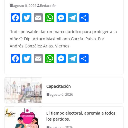
agosto 6, 2026
Redacción
F
T
E
W
M
T
C
a
w
m
h
e
el
o
“Indispensable dar un marco jurídico para proteger a la
c
itt
ai
at
ss
e
m
niñez”: Dip. Arturo Maximiliano García. Pulso, Por
e
er
l
s
e
gr
p
Andrés González Arias. Viernes
b
A
n
a
ar
F
T
E
W
M
T
C
o
p
g
m
tir
a
w
m
h
e
el
o
o
p
er
c
itt
ai
at
ss
e
m
k
e
er
l
s
e
gr
p
Capacitación
b
A
n
a
ar
agosto 6, 2026
o
p
g
m
tir
o
p
er
El tiempo electoral, apremia a todos
k
los partidos.
agosto 5, 2026