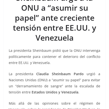
b
A
n
a
ar
ONU a “asumir su
o
p
g
m
tir
papel” ante creciente
o
p
er
k
tensión entre EE.UU. y
Venezuela
La presidenta Sheinbaum pidió que la ONU intervenga
políticamente para contener el deterioro del conflicto
entre EE.UU. y Venezuela.
La presidenta
Claudia Sheinbaum Pardo
urgió a
Naciones Unidas (ONU) a “asumir su papel” para evitar
un “derramamiento de sangre” ante la escalada de
tensión entre
Estados Unidos y Venezuela
.
Más allá de las opiniones sobre el régimen de