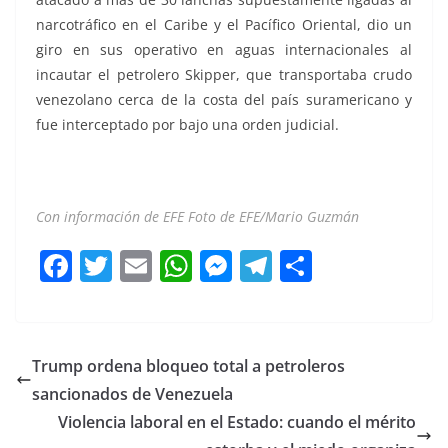
narcotráfico en el Caribe y el Pacífico Oriental, dio un
giro en sus operativo en aguas internacionales al
incautar el petrolero Skipper, que transportaba crudo
venezolano cerca de la costa del país suramericano y
fue interceptado por bajo una orden judicial.
Con información de EFE Foto de EFE/Mario Guzmán
F
T
E
W
M
T
C
a
w
m
h
e
el
o
c
itt
ai
at
ss
e
m
e
er
l
s
e
gr
p
Trump ordena bloqueo total a petroleros
b
A
n
a
ar
sancionados de Venezuela
o
p
g
m
tir
Violencia laboral en el Estado: cuando el mérito