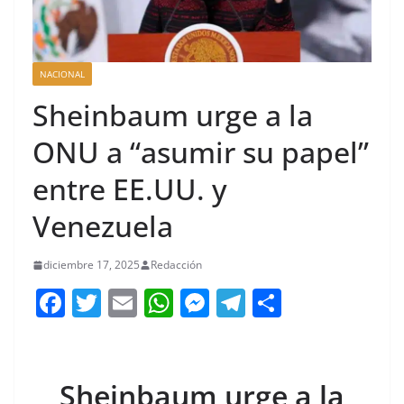
NACIONAL
Sheinbaum urge a la
ONU a “asumir su papel”
entre EE.UU. y
Venezuela
diciembre 17, 2025
Redacción
F
T
E
W
M
T
C
a
w
m
h
e
el
o
c
itt
ai
at
ss
e
m
e
er
l
s
e
gr
p
Sheinbaum urge a la