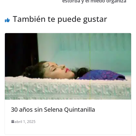
o
p
er
estorba y el miedo organiza
k
También te puede gustar
30 años sin Selena Quintanilla
abril 1, 2025