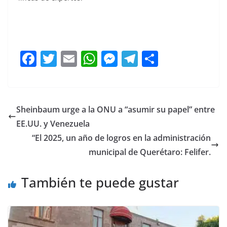
laboral en, laboral en, laboral en, laboral en, laboral en,
laboral en, laboral en
F
T
E
W
M
T
C
a
w
m
h
e
el
o
c
itt
ai
at
ss
e
m
e
er
l
s
e
gr
p
Sheinbaum urge a la ONU a “asumir su papel” entre
b
A
n
a
ar
EE.UU. y Venezuela
o
p
g
m
tir
“El 2025, un año de logros en la administración
o
p
er
municipal de Querétaro: Felifer.
k
También te puede gustar