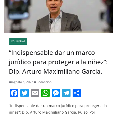
COLUMNAS
“Indispensable dar un marco
jurídico para proteger a la niñez”:
Dip. Arturo Maximiliano García.
agosto 6, 2026
Redacción
F
T
E
W
M
T
C
a
w
m
h
e
el
o
“Indispensable dar un marco jurídico para proteger a la
c
itt
ai
at
ss
e
m
niñez”: Dip. Arturo Maximiliano García. Pulso, Por