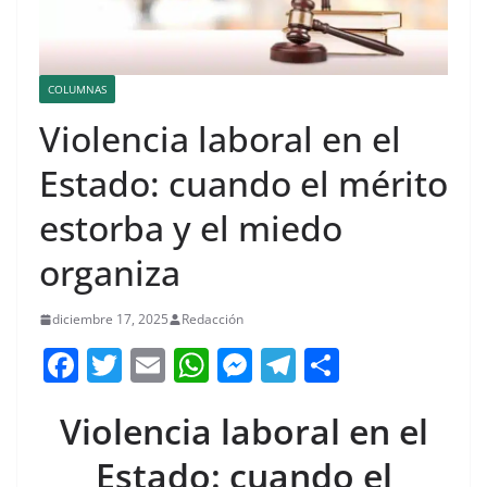
COLUMNAS
Violencia laboral en el
Estado: cuando el mérito
estorba y el miedo
organiza
diciembre 17, 2025
Redacción
F
T
E
W
M
T
C
a
w
m
h
e
el
o
Violencia laboral en el
c
itt
ai
at
ss
e
m
e
er
l
s
e
gr
p
Estado: cuando el