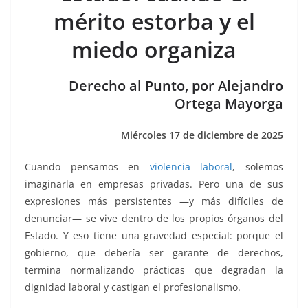
b
A
n
a
ar
mérito estorba y el
o
p
g
m
tir
miedo organiza
o
p
er
k
Derecho al Punto, por Alejandro
Ortega Mayorga
Miércoles 17 de diciembre de 2025
Cuando pensamos en
violencia laboral
, solemos
imaginarla en empresas privadas. Pero una de sus
expresiones más persistentes —y más difíciles de
denunciar— se vive dentro de los propios órganos del
Estado. Y eso tiene una gravedad especial: porque el
gobierno, que debería ser garante de derechos,
termina normalizando prácticas que degradan la
dignidad laboral y castigan el profesionalismo.