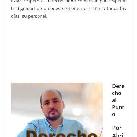
exige respeto al derecho debe comenzar por respetar
la dignidad de quienes sostienen el sistema todos los
días: su personal.
Dere
cho
al
Punt
o
Por
Alej