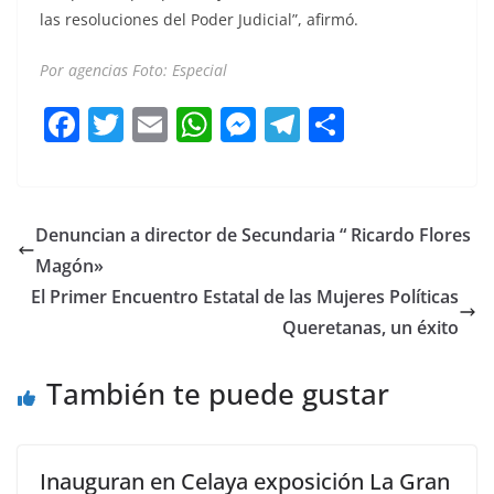
las resoluciones del Poder Judicial”, afirmó.
Por agencias Foto: Especial
F
T
E
W
M
T
C
a
w
m
h
e
el
o
c
itt
ai
at
ss
e
m
e
er
l
s
e
gr
p
Denuncian a director de Secundaria “ Ricardo Flores
b
A
n
a
ar
Magón»
o
p
g
m
tir
El Primer Encuentro Estatal de las Mujeres Políticas
o
p
er
Queretanas, un éxito
k
También te puede gustar
Inauguran en Celaya exposición La Gran