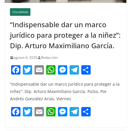
COLUMNAS
“Indispensable dar un marco
jurídico para proteger a la niñez”:
Dip. Arturo Maximiliano García.
agosto 6, 2026
Redacción
F
T
E
W
M
T
C
a
w
m
h
e
el
o
“Indispensable dar un marco jurídico para proteger a la
c
itt
ai
at
ss
e
m
niñez”: Dip. Arturo Maximiliano García. Pulso, Por
e
er
l
s
e
gr
p
Andrés González Arias. Viernes
b
A
n
a
ar
F
T
E
W
M
T
C
o
p
g
m
tir
a
w
m
h
e
el
o
o
p
er
c
itt
ai
at
ss
e
m