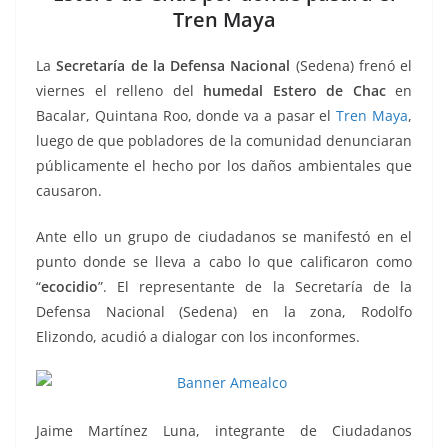
o
p
g
m
tir
Tren Maya
o
p
er
k
La
Secretaría de la Defensa Nacional
(Sedena) frenó el
viernes el relleno del
humedal Estero de Chac
en
Bacalar, Quintana Roo, donde va a pasar el
Tren Maya
,
luego de que pobladores de la comunidad denunciaran
públicamente el hecho por los daños ambientales que
causaron.
Ante ello un grupo de ciudadanos se manifestó en el
punto donde se lleva a cabo lo que calificaron como
“
ecocidio
”. El representante de la Secretaría de la
Defensa Nacional (Sedena) en la zona, Rodolfo
Elizondo, acudió a dialogar con los inconformes.
Jaime Martínez Luna, integrante de Ciudadanos