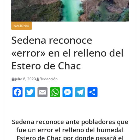
NACIONAL
Sedena reconoce
«error» en el relleno del
Estero de Chac
julio 8, 2023
Redacción
F
T
E
W
M
T
C
a
w
m
h
e
el
o
c
itt
ai
at
ss
e
m
e
er
l
s
e
gr
p
Sedena reconoce ante pobladores que
b
A
n
a
ar
fue un error el relleno del humedal
Estero de Chac por donde pasará el