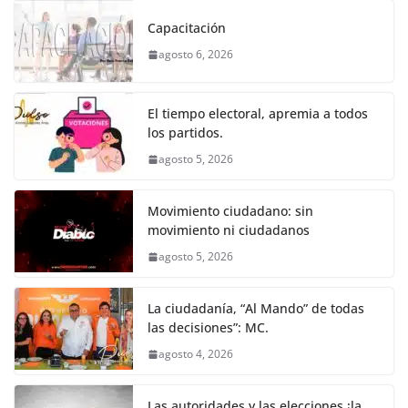
k
e
er
l
s
e
gr
p
Capacitación
b
A
n
a
ar
agosto 6, 2026
o
p
g
m
tir
o
p
er
El tiempo electoral, apremia a todos
k
los partidos.
agosto 5, 2026
Movimiento ciudadano: sin
movimiento ni ciudadanos
agosto 5, 2026
La ciudadanía, “Al Mando” de todas
las decisiones”: MC.
agosto 4, 2026
Las autoridades y las elecciones ¡la