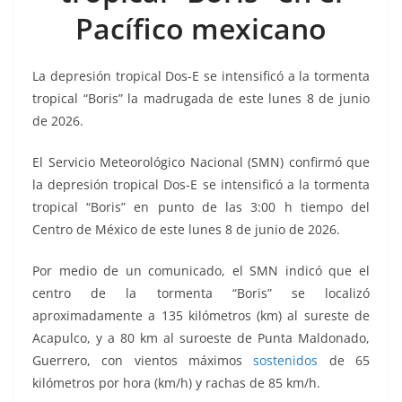
o
p
g
m
tir
Pacífico mexicano
o
p
er
k
La depresión tropical Dos-E se intensificó a la tormenta
tropical “Boris” la madrugada de este lunes 8 de junio
de 2026.
El Servicio Meteorológico Nacional (SMN) confirmó que
la depresión tropical Dos-E se intensificó a la tormenta
tropical “Boris” en punto de las 3:00 h tiempo del
Centro de México de este lunes 8 de junio de 2026.
Por medio de un comunicado, el SMN indicó que el
centro de la tormenta “Boris” se localizó
aproximadamente a 135 kilómetros (km) al sureste de
Acapulco, y a 80 km al suroeste de Punta Maldonado,
Guerrero, con vientos máximos
sostenidos
de 65
kilómetros por hora (km/h) y rachas de 85 km/h.