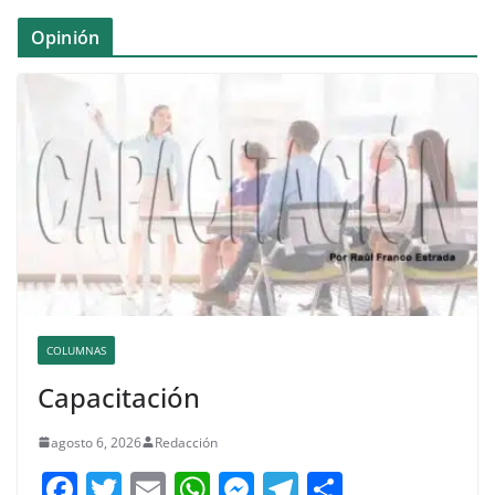
Opinión
COLUMNAS
Capacitación
agosto 6, 2026
Redacción
F
T
E
W
M
T
C