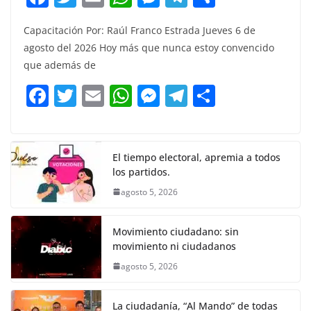
a
w
m
h
e
el
o
Capacitación Por: Raúl Franco Estrada Jueves 6 de
c
itt
ai
at
ss
e
m
agosto del 2026 Hoy más que nunca estoy convencido
e
er
l
s
e
gr
p
que además de
b
A
n
a
ar
F
T
E
W
M
T
C
o
p
g
m
tir
a
w
m
h
e
el
o
o
p
er
c
itt
ai
at
ss
e
m
k
e
er
l
s
e
gr
p
El tiempo electoral, apremia a todos
los partidos.
b
A
n
a
ar
agosto 5, 2026
o
p
g
m
tir
o
p
er
Movimiento ciudadano: sin
k
movimiento ni ciudadanos
agosto 5, 2026
La ciudadanía, “Al Mando” de todas