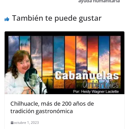
o
p
g
m
tir
ayuda humanitaria
o
p
er
También te puede gustar
k
Chilhuacle, más de 200 años de
tradición gastronómica
octubre 1, 2023