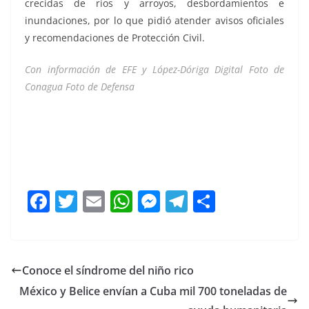
crecidas de ríos y arroyos, desbordamientos e
inundaciones, por lo que pidió atender avisos oficiales
y recomendaciones de Protección Civil.
Con información de EFE y López-Dóriga Digital Foto de
Conagua Foto de Defensa
Se forma Se forma Se forma Se forma Se forma Se
forma Se forma Se forma Se forma Se forma
F
T
E
W
M
T
C
a
w
m
h
e
el
o
c
itt
ai
at
ss
e
m
e
er
l
s
e
gr
p
Conoce el síndrome del niño rico
b
A
n
a
ar
México y Belice envían a Cuba mil 700 toneladas de