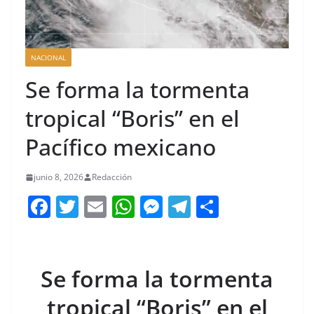
NACIONAL
Se forma la tormenta
tropical “Boris” en el
Pacífico mexicano
junio 8, 2026
Redacción
F
T
E
W
M
T
C
a
w
m
h
e
el
o
c
itt
ai
at
ss
e
m
e
er
l
s
e
gr
p
Se forma la tormenta
b
A
n
a
ar
tropical “Boris” en el