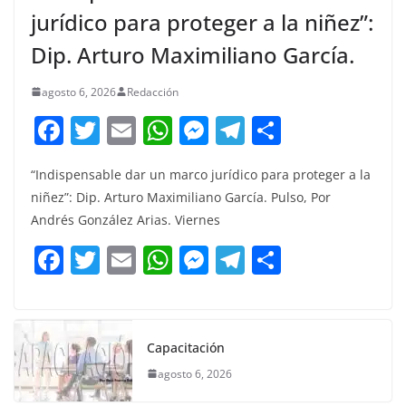
jurídico para proteger a la niñez”:
Dip. Arturo Maximiliano García.
agosto 6, 2026
Redacción
F
T
E
W
M
T
C
a
w
m
h
e
el
o
“Indispensable dar un marco jurídico para proteger a la
c
itt
ai
at
ss
e
m
niñez”: Dip. Arturo Maximiliano García. Pulso, Por
e
er
l
s
e
gr
p
Andrés González Arias. Viernes
b
A
n
a
ar
F
T
E
W
M
T
C
o
p
g
m
tir
a
w
m
h
e
el
o
o
p
er
c
itt
ai
at
ss
e
m
k
e
er
l
s
e
gr
p
Capacitación
b
A
n
a
ar
agosto 6, 2026
o
p
g
m
tir