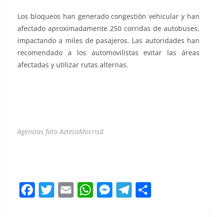
Los bloqueos han generado congestión vehicular y han
afectado aproximadamente 250 corridas de autobuses,
impactando a miles de pasajeros. Las autoridades han
recomendado a los automovilistas evitar las áreas
afectadas y utilizar rutas alternas.
Agencias foto AztecaMorrisd
Carreteras Carreteras Carreteras Carreteras Carreteras
Carreteras Carreteras Carreteras
F
T
E
W
M
T
C
a
w
m
h
e
el
o