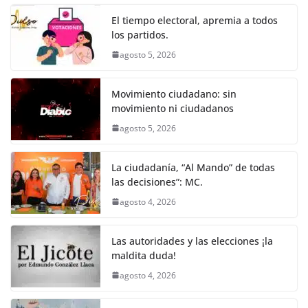
o
p
er
El tiempo electoral, apremia a todos
k
los partidos.
agosto 5, 2026
Movimiento ciudadano: sin
movimiento ni ciudadanos
agosto 5, 2026
La ciudadanía, “Al Mando” de todas
las decisiones”: MC.
agosto 4, 2026
Las autoridades y las elecciones ¡la
maldita duda!
agosto 4, 2026