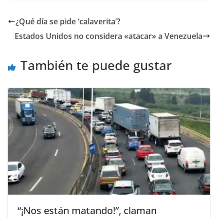
c
itt
ai
at
ss
e
m
e
er
l
s
e
gr
p
¿Qué día se pide ‘calaverita’?
b
A
n
a
ar
Estados Unidos no considera «atacar» a Venezuela
o
p
g
m
tir
o
p
er
También te puede gustar
k
“¡Nos están matando!”, claman