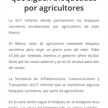
o
p
g
m
tir
por agricultores
o
p
er
k
La SICT informó dónde permanecen los bloqueos
carreteros encabezados por agricultores de maíz
blanco.
En México, miles de agricultores mantienen bloqueos
carreteros para exigir un precio justo del maíz. Piden
$7,200 por tonelada, mientras el gobierno ofrece $6,050.
Dicen que los costos subieron y ya no les alcanza para vivir
del campo.
La Secretaría de Infraestructura, Comunicaciones y
Transportes (SICT) informó que se mantienen algunos
bloqueos carreteros, por parte de agricultores.
En la zona centro sigue el bloqueo en la Autopista Arco
Norte, a la altura del kilómetro 195, en ambos sentidos.