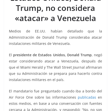
o
p
g
m
tir
Trump, no considera
o
p
er
k
«atacar» a Venezuela
Medios de EE.UU. habían detallado que la
Administración de Donald Trump consideraba atacar
instalaciones militares de Venezuela.
El
presidente de Estados Unidos, Donald Trump
, negó
estar considerando atacar a Venezuela, después de
que el Miami Herald y The Wall Street Journal afirmaran
que su Administración se prepara para hacerlo contra
instalaciones militares en el país.
El mandatario fue preguntado cuando iba a bordo del
Air Force One sobre las informaciones
publicadas
en
estos medios, en base a una conversación con fuentes
cercana a la Administración, y respondió: “No, no son