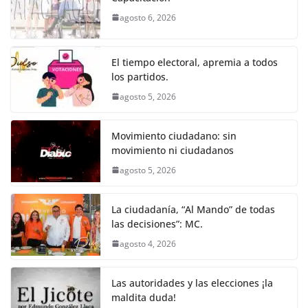
b
A
n
a
ar
agosto 6, 2026
o
p
g
m
tir
o
p
er
El tiempo electoral, apremia a todos
k
los partidos.
agosto 5, 2026
Movimiento ciudadano: sin
movimiento ni ciudadanos
agosto 5, 2026
La ciudadanía, “Al Mando” de todas
las decisiones”: MC.
agosto 4, 2026
Las autoridades y las elecciones ¡la
maldita duda!