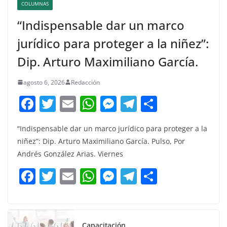
COLUMNAS
“Indispensable dar un marco
jurídico para proteger a la niñez”:
Dip. Arturo Maximiliano García.
agosto 6, 2026
Redacción
F
T
E
W
M
T
C
a
w
m
h
e
el
o
“Indispensable dar un marco jurídico para proteger a la
c
itt
ai
at
ss
e
m
niñez”: Dip. Arturo Maximiliano García. Pulso, Por
e
er
l
s
e
gr
p
Andrés González Arias. Viernes
b
A
n
a
ar
F
T
E
W
M
T
C
o
p
g
m
tir
a
w
m
h
e
el
o
o
p
er
c
itt
ai
at
ss
e
m
k
e
er
l
s
e
gr
p
Capacitación