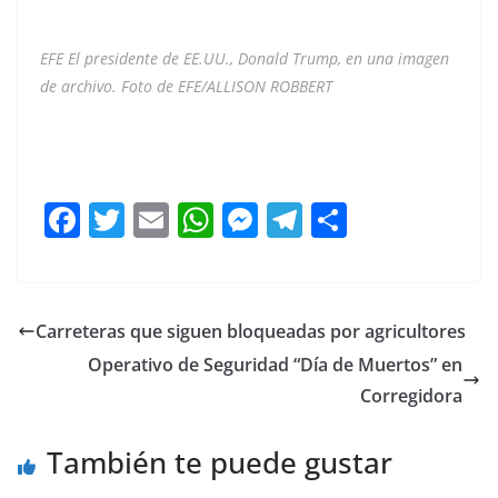
EFE El presidente de EE.UU., Donald Trump, en una imagen
de archivo. Foto de EFE/ALLISON ROBBERT
Estados Unidos Estados Unidos Estados Unidos Estados
Unidos
F
T
E
W
M
T
C
a
w
m
h
e
el
o
c
itt
ai
at
ss
e
m
e
er
l
s
e
gr
p
Carreteras que siguen bloqueadas por agricultores
b
A
n
a
ar
Operativo de Seguridad “Día de Muertos” en
o
p
g
m
tir
Corregidora
o
p
er
También te puede gustar
k