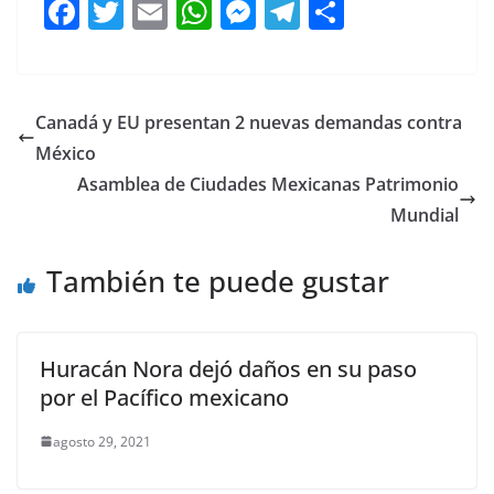
F
T
E
W
M
T
C
a
w
m
h
e
el
o
c
itt
ai
at
ss
e
m
e
er
l
s
e
gr
p
Canadá y EU presentan 2 nuevas demandas contra
b
A
n
a
ar
México
o
p
g
m
tir
Asamblea de Ciudades Mexicanas Patrimonio
o
p
er
Mundial
k
También te puede gustar
Huracán Nora dejó daños en su paso
por el Pacífico mexicano
agosto 29, 2021