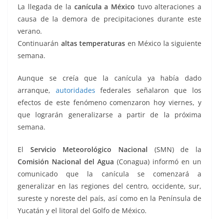
o
p
g
m
tir
La llegada de la
canícula a México
tuvo alteraciones a
o
p
er
causa de la demora de precipitaciones durante este
k
verano.
Continuarán
altas temperaturas
en México la siguiente
semana.
Aunque se creía que la canícula ya había dado
arranque,
autoridades
federales señalaron que los
efectos de este fenómeno comenzaron hoy viernes, y
que lograrán generalizarse a partir de la próxima
semana.
El
Servicio Meteorológico Nacional
(SMN) de la
Comisión Nacional del Agua
(Conagua) informó en un
comunicado que la canícula se comenzará a
generalizar en las regiones del centro, occidente, sur,
sureste y noreste del país, así como en la Península de
Yucatán y el litoral del Golfo de México.