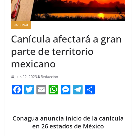
NACIONAL
Canícula afectará a gran
parte de territorio
mexicano
julio 22, 2023
Redacción
F
T
E
W
M
T
C
a
w
m
h
e
el
o
c
itt
ai
at
ss
e
m
e
er
l
s
e
gr
p
Conagua anuncia inicio de la canícula
b
A
n
a
ar
en 26 estados de México