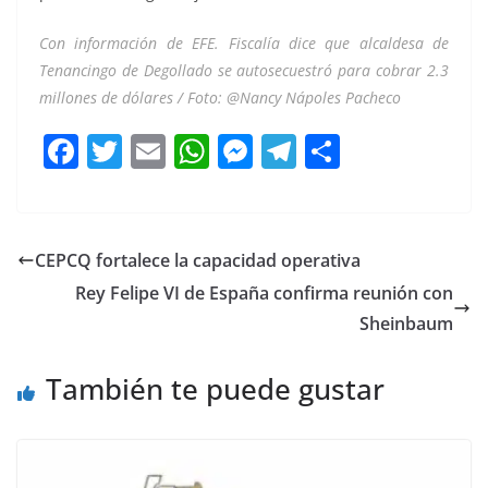
Con información de EFE. Fiscalía dice que alcaldesa de
Tenancingo de Degollado se autosecuestró para cobrar 2.3
millones de dólares / Foto: @Nancy Nápoles Pacheco
F
T
E
W
M
T
C
a
w
m
h
e
el
o
c
itt
ai
at
ss
e
m
e
er
l
s
e
gr
p
CEPCQ fortalece la capacidad operativa
b
A
n
a
ar
Rey Felipe VI de España confirma reunión con
o
p
g
m
tir
Sheinbaum
o
p
er
También te puede gustar
k