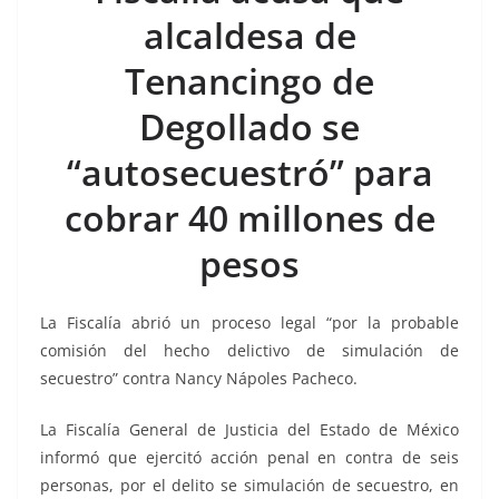
b
A
n
a
ar
alcaldesa de
o
p
g
m
tir
Tenancingo de
o
p
er
k
Degollado se
“autosecuestró” para
cobrar 40 millones de
pesos
La Fiscalía abrió un proceso legal “por la probable
comisión del hecho delictivo de simulación de
secuestro” contra Nancy Nápoles Pacheco.
La Fiscalía General de Justicia del Estado de México
informó que ejercitó acción penal en contra de seis
personas, por el delito se simulación de secuestro, en