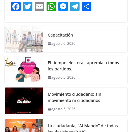
b
A
n
a
ar
F
T
E
W
M
T
C
o
p
g
m
tir
a
w
m
h
e
el
o
o
p
er
c
itt
ai
at
ss
e
m
k
e
er
l
s
e
gr
p
Capacitación
b
A
n
a
ar
agosto 6, 2026
o
p
g
m
tir
o
p
er
El tiempo electoral, apremia a todos
k
los partidos.
agosto 5, 2026
Movimiento ciudadano: sin
movimiento ni ciudadanos
agosto 5, 2026
La ciudadanía, “Al Mando” de todas
las decisiones”: MC.