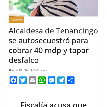
NACIONAL
Alcaldesa de Tenancingo
se autosecuestró para
cobrar 40 mdp y tapar
desfalco
junio 18, 2026
Redacción
F
T
E
W
M
T
C
a
w
m
h
e
el
o
c
itt
ai
at
ss
e
m
e
er
l
s
e
gr
p
Fiscalía acusa que