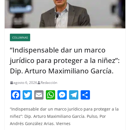
COLUMNAS
“Indispensable dar un marco
jurídico para proteger a la niñez”:
Dip. Arturo Maximiliano García.
agosto 6, 2026
Redacción
F
T
E
W
M
T
C
a
w
m
h
e
el
o
“Indispensable dar un marco jurídico para proteger a la
c
itt
ai
at
ss
e
m
niñez”: Dip. Arturo Maximiliano García. Pulso, Por
e
er
l
s
e
gr
p
Andrés González Arias. Viernes