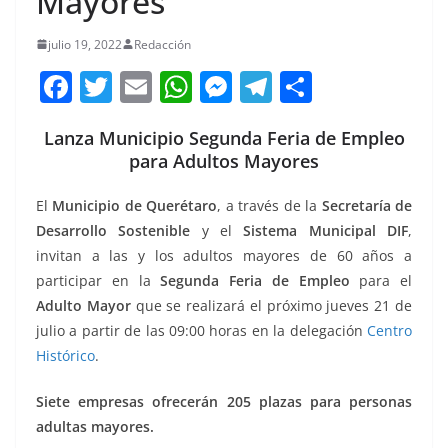
Mayores
julio 19, 2022
Redacción
F
T
E
W
M
T
C
a
w
m
h
e
el
o
Lanza Municipio Segunda Feria de Empleo
c
itt
ai
at
ss
e
m
para Adultos Mayores
e
er
l
s
e
gr
p
b
A
n
a
ar
El
Municipio de Querétaro
, a través de la
Secretaría de
Desarrollo Sostenible
y el
Sistema Municipal DIF
,
o
p
g
m
tir
invitan a las y los adultos mayores de 60 años a
o
p
er
participar en la
Segunda Feria de Empleo
para el
k
Adulto Mayor
que se realizará el próximo jueves 21 de
julio a partir de las 09:00 horas en la delegación
Centro
Histórico
.
Siete empresas ofrecerán 205 plazas para personas
adultas mayores.