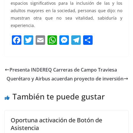
espacios significativos para la inclusión de las y los
adultos mayores en la sociedad, personas que dijo: no
muestran otra que no sea vitalidad, sabiduría y
experiencia.
Segunda Feria Segunda Feria
F
T
E
W
M
T
C
a
w
m
h
e
el
o
c
itt
ai
at
ss
e
m
e
er
l
s
e
gr
p
Presenta INDEREQ Carreras de Campo Traviesa
b
A
n
a
ar
Querétaro y Airbus acuerdan proyecto de inversión
o
p
g
m
tir
o
p
er
También te puede gustar
k
Oportuna activación de Botón de
Asistencia