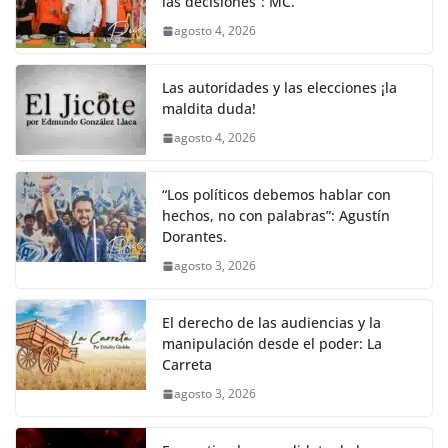
las decisiones”: MC.
b
A
n
a
ar
agosto 4, 2026
o
p
g
m
tir
o
p
er
Las autoridades y las elecciones ¡la
k
maldita duda!
agosto 4, 2026
“Los políticos debemos hablar con
hechos, no con palabras”: Agustín
Dorantes.
agosto 3, 2026
El derecho de las audiencias y la
manipulación desde el poder: La
Carreta
agosto 3, 2026