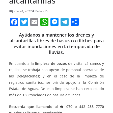
alcantarillas
junio 24, 2022
Redacción
F
T
E
W
M
T
C
a
w
m
h
e
el
o
Ayúdanos a mantener los drenes y
c
itt
ai
at
ss
e
m
alcantarillas libres de basura o tiliches para
e
er
l
s
e
gr
p
evitar inundaciones en la temporada de
b
A
n
a
ar
lluvias.
o
p
g
m
tir
En cuanto a la
limpieza de pozos
de visita, cárcamos y
o
p
er
rejillas, se trabaja con apoyo de personal operativo de
k
las Delegaciones; y en el caso de la limpieza de
registros sanitarios, se brinda apoyo a la Comisión
Estatal de Aguas. De esta limpieza se han recolectado
más de
130
toneladas de basura o tiliches .
Recuerda que llamando al ☎️ 070 o 442 238 7770
puedes solicitar su recolección.