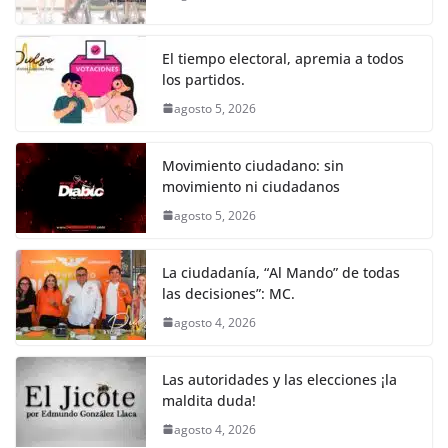
o
p
g
m
tir
o
p
er
El tiempo electoral, apremia a todos
k
los partidos.
agosto 5, 2026
Movimiento ciudadano: sin
movimiento ni ciudadanos
agosto 5, 2026
La ciudadanía, “Al Mando” de todas
las decisiones”: MC.
agosto 4, 2026
Las autoridades y las elecciones ¡la
maldita duda!
agosto 4, 2026