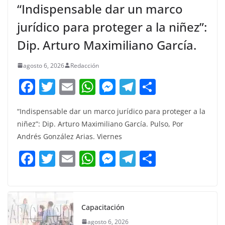
“Indispensable dar un marco
jurídico para proteger a la niñez”:
Dip. Arturo Maximiliano García.
agosto 6, 2026
Redacción
F
T
E
W
M
T
C
a
w
m
h
e
el
o
“Indispensable dar un marco jurídico para proteger a la
c
itt
ai
at
ss
e
m
niñez”: Dip. Arturo Maximiliano García. Pulso, Por
e
er
l
s
e
gr
p
Andrés González Arias. Viernes
b
A
n
a
ar
F
T
E
W
M
T
C
o
p
g
m
tir
a
w
m
h
e
el
o
o
p
er
c
itt
ai
at
ss
e
m
k
e
er
l
s
e
gr
p
Capacitación
b
A
n
a
ar
agosto 6, 2026