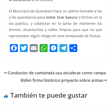
El Municipio de Querétaro hace un atento llamado a las
y los queretanos para
evitar tirar basura
o tiliches en la
vía pública, y colaborar en la tarea de mantener los
drenes, alcantarillas y calles limpias para que no que
representen algún riesgo en esta temporada de lluvias.
F
T
E
W
M
T
C
a
w
m
h
e
el
o
c
itt
ai
at
ss
e
m
e
er
l
s
e
gr
p
Conductor de camioneta usa escaleras como rampa
b
A
n
a
ar
Biden firma histórico proyecto sobre armas
o
p
g
m
tir
o
p
er
También te puede gustar
k