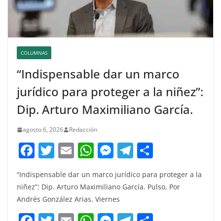
COLUMNAS
“Indispensable dar un marco
jurídico para proteger a la niñez”:
Dip. Arturo Maximiliano García.
agosto 6, 2026
Redacción
F
T
E
W
M
T
C
a
w
m
h
e
el
o
“Indispensable dar un marco jurídico para proteger a la
c
itt
ai
at
ss
e
m
niñez”: Dip. Arturo Maximiliano García. Pulso, Por
e
er
l
s
e
gr
p
Andrés González Arias. Viernes
b
A
n
a
ar
F
T
E
W
M
T
C