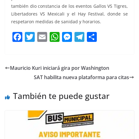
también dio constancia de los eventos Gallos VS Tigres,
Libertadores VS Mexicali y el Hay Festival, donde se
respetaron medidas de sanidad y horarios.
F
T
E
W
M
T
C
a
w
m
h
e
el
o
c
itt
ai
at
ss
e
m
e
er
l
s
e
gr
p
Mauricio Kuri iniciará gira por Washington
b
A
n
a
ar
SAT habilita nueva plataforma para citas
o
p
g
m
tir
o
p
er
También te puede gustar
k