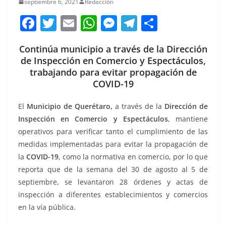
septiembre 6, 2021
Redacción
F
T
E
W
M
T
C
a
w
m
h
e
el
o
Continúa municipio a través de la Dirección
c
itt
ai
at
ss
e
m
de Inspección en Comercio y Espectáculos,
e
er
l
s
e
gr
p
trabajando para evitar propagación de
b
A
n
a
ar
COVID-19
o
p
g
m
tir
El
Municipio de Querétaro,
a través de la
Dirección de
o
p
er
Inspección en Comercio y Espectáculos
, mantiene
k
operativos para verificar tanto el cumplimiento de las
medidas implementadas para evitar la propagación de
la
COVID-19
, como la normativa en comercio, por lo que
reporta que de la semana del 30 de agosto al 5 de
septiembre, se levantaron 28 órdenes y actas de
inspección a diferentes establecimientos y comercios
en la vía pública.