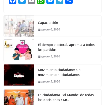
o
p
g
m
tir
a
w
m
h
e
el
o
o
p
er
c
itt
ai
at
ss
e
m
k
e
er
l
s
e
gr
p
Capacitación
b
A
n
a
ar
agosto 6, 2026
o
p
g
m
tir
o
p
er
El tiempo electoral, apremia a todos
k
los partidos.
agosto 5, 2026
Movimiento ciudadano: sin
movimiento ni ciudadanos
agosto 5, 2026
La ciudadanía, “Al Mando” de todas
las decisiones”: MC.