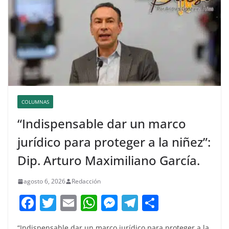
COLUMNAS
“Indispensable dar un marco
jurídico para proteger a la niñez”:
Dip. Arturo Maximiliano García.
agosto 6, 2026
Redacción
F
T
E
W
M
T
C
a
w
m
h
e
el
o
“Indispensable dar un marco jurídico para proteger a la