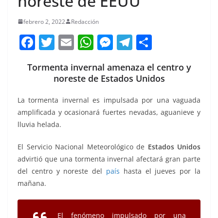
noreste de EEUU
febrero 2, 2022
Redacción
F
T
E
W
M
T
C
a
w
m
h
e
el
o
Tormenta invernal amenaza el centro y
c
itt
ai
at
ss
e
m
noreste de Estados Unidos
e
er
l
s
e
gr
p
b
A
n
a
ar
La tormenta invernal es impulsada por una vaguada
amplificada y ocasionará fuertes nevadas, aguanieve y
o
p
g
m
tir
lluvia helada.
o
p
er
k
El Servicio Nacional Meteorológico de
Estados Unidos
advirtió que una tormenta invernal afectará gran parte
del centro y noreste del
país
hasta el jueves por la
mañana.
El fenómeno impulsado por una