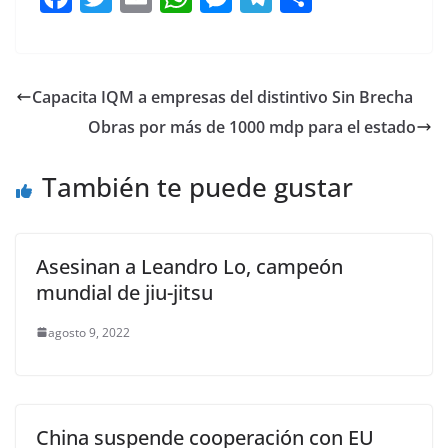
a
w
m
h
e
el
o
c
itt
ai
at
ss
e
m
e
er
l
s
e
gr
p
Capacita IQM a empresas del distintivo Sin Brecha
b
A
n
a
ar
Obras por más de 1000 mdp para el estado
o
p
g
m
tir
o
p
er
También te puede gustar
k
Asesinan a Leandro Lo, campeón
mundial de jiu-jitsu
agosto 9, 2022
China suspende cooperación con EU