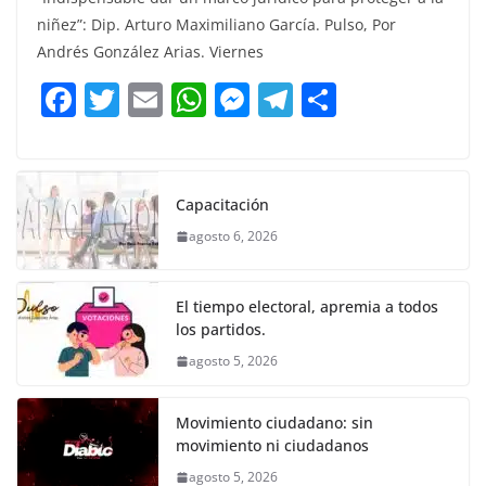
c
itt
ai
at
ss
e
m
niñez”: Dip. Arturo Maximiliano García. Pulso, Por
e
er
l
s
e
gr
p
Andrés González Arias. Viernes
b
A
n
a
ar
F
T
E
W
M
T
C
o
p
g
m
tir
a
w
m
h
e
el
o
o
p
er
c
itt
ai
at
ss
e
m
k
e
er
l
s
e
gr
p
Capacitación
b
A
n
a
ar
agosto 6, 2026
o
p
g
m
tir
o
p
er
El tiempo electoral, apremia a todos
k
los partidos.
agosto 5, 2026
Movimiento ciudadano: sin
movimiento ni ciudadanos
agosto 5, 2026