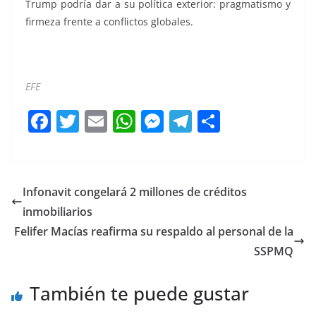
Trump podría dar a su política exterior: pragmatismo y
firmeza frente a conflictos globales.
EFE
F
T
E
W
M
T
C
a
w
m
h
e
el
o
c
itt
ai
at
ss
e
m
e
er
l
s
e
gr
p
Infonavit congelará 2 millones de créditos
b
A
n
a
ar
inmobiliarios
o
p
g
m
tir
Felifer Macías reafirma su respaldo al personal de la
o
p
er
SSPMQ
k
También te puede gustar