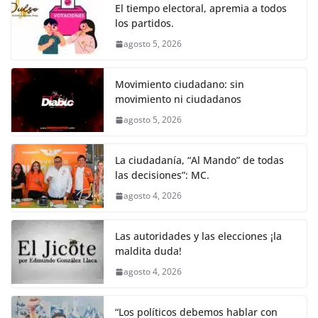
o
p
er
El tiempo electoral, apremia a todos
k
los partidos.
agosto 5, 2026
Movimiento ciudadano: sin
movimiento ni ciudadanos
agosto 5, 2026
La ciudadanía, “Al Mando” de todas
las decisiones”: MC.
agosto 4, 2026
Las autoridades y las elecciones ¡la
maldita duda!
agosto 4, 2026
“Los políticos debemos hablar con