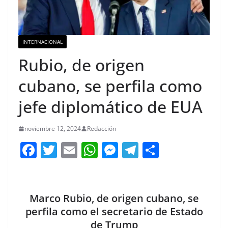
INTERNACIONAL
Rubio, de origen
cubano, se perfila como
jefe diplomático de EUA
noviembre 12, 2024
Redacción
F
T
E
W
M
T
C
a
w
m
h
e
el
o
c
itt
ai
at
ss
e
m
e
er
l
s
e
gr
p
Marco Rubio, de origen cubano, se
b
A
n
a
ar
perfila como el secretario de Estado
de Trump