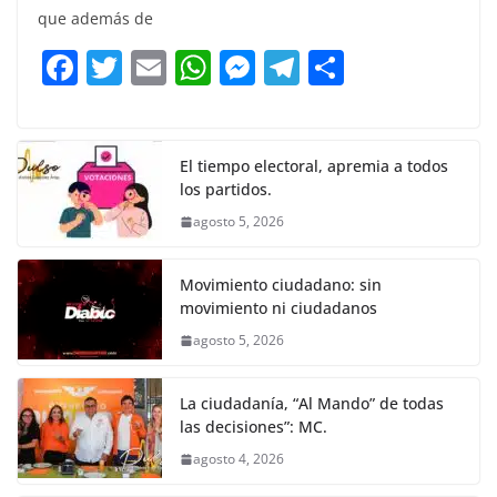
e
er
l
s
e
gr
p
que además de
b
A
n
a
ar
F
T
E
W
M
T
C
o
p
g
m
tir
a
w
m
h
e
el
o
o
p
er
c
itt
ai
at
ss
e
m
k
e
er
l
s
e
gr
p
El tiempo electoral, apremia a todos
los partidos.
b
A
n
a
ar
agosto 5, 2026
o
p
g
m
tir
o
p
er
Movimiento ciudadano: sin
k
movimiento ni ciudadanos
agosto 5, 2026
La ciudadanía, “Al Mando” de todas
las decisiones”: MC.
agosto 4, 2026