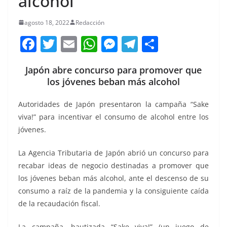
alcohol
agosto 18, 2022
Redacción
F
T
E
W
M
T
C
a
w
m
h
e
el
o
Japón abre concurso para promover que
c
itt
ai
at
ss
e
m
los jóvenes beban más alcohol
e
er
l
s
e
gr
p
b
A
n
a
ar
Autoridades de Japón presentaron la campaña “Sake
viva!” para incentivar el consumo de alcohol entre los
o
p
g
m
tir
jóvenes.
o
p
er
k
La Agencia Tributaria de Japón abrió un concurso para
recabar ideas de negocio destinadas a promover que
los jóvenes beban más alcohol, ante el descenso de su
consumo a raíz de la pandemia y la consiguiente caída
de la recaudación fiscal.
La campaña, bautizada “Sake viva!” (un juego de