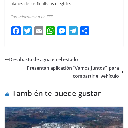
planes de los finalistas elegidos.
Con información de EFE
F
T
E
W
M
T
C
a
w
m
h
e
el
o
c
itt
ai
at
ss
e
m
e
er
l
s
e
gr
p
Desabasto de agua en el estado
b
A
n
a
ar
Presentan aplicación “Vamos Juntos”, para
o
p
g
m
tir
compartir el vehículo
o
p
er
También te puede gustar
k