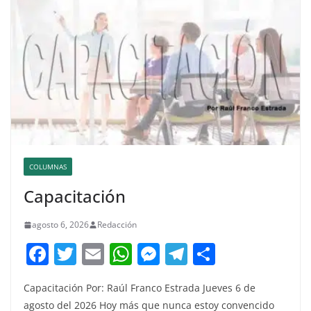
COLUMNAS
Capacitación
agosto 6, 2026
Redacción
F
T
E
W
M
T
C
a
w
m
h
e
el
o
Capacitación Por: Raúl Franco Estrada Jueves 6 de
c
itt
ai
at
ss
e
m
agosto del 2026 Hoy más que nunca estoy convencido