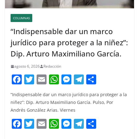
COLUMNAS
“Indispensable dar un marco
jurídico para proteger a la niñez”:
Dip. Arturo Maximiliano García.
agosto 6, 2026
Redacción
F
T
E
W
M
T
C
a
w
m
h
e
el
o
“Indispensable dar un marco jurídico para proteger a la
c
itt
ai
at
ss
e
m
niñez”: Dip. Arturo Maximiliano García. Pulso, Por
e
er
l
s
e
gr
p
Andrés González Arias. Viernes
b
A
n
a
ar
F
T
E
W
M
T
C
o
p
g
m
tir
a
w
m
h
e
el
o
o
p
er