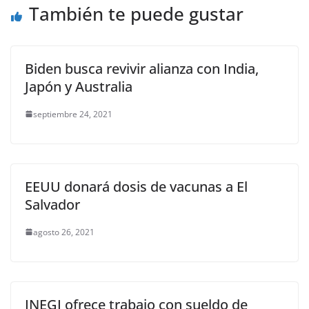
También te puede gustar
k
Biden busca revivir alianza con India,
Japón y Australia
septiembre 24, 2021
EEUU donará dosis de vacunas a El
Salvador
agosto 26, 2021
INEGI ofrece trabajo con sueldo de