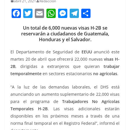
abril 21, 2021
Redacción
F
T
E
W
M
T
C
a
w
m
h
e
el
o
Un total de 6,000 nuevas visas H-2B se
c
itt
ai
at
ss
e
m
reservarán a ciudadanos de Guatemala,
e
er
l
s
e
gr
p
Honduras y el Salvador.
b
A
n
a
ar
El Departamento de Seguridad de
EEUU
anunció este
o
p
g
m
tir
martes 20 de abril que ofrecerá 22,000 nuevas
visas H-
o
p
er
2B
, dirigidas a extranjeros que quieran
trabajar
temporalmente
en sectores estacionarios
no agrícolas
.
k
“A la luz de las demandas laborales, el DHS está
anunciando un aumento suplementario de 22,000 visas
para el programa de
Trabajadores No Agrícolas
Temporales H-2B
. Las visas adicionales estarán
disponibles en los próximos meses a través de una
norma final temporal en el Registro Federal”, informó el