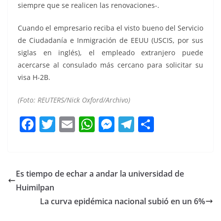
siempre que se realicen las renovaciones-.
Cuando el empresario reciba el visto bueno del Servicio
de Ciudadanía e Inmigración de EEUU (USCIS, por sus
siglas en inglés), el empleado extranjero puede
acercarse al consulado más cercano para solicitar su
visa H-2B.
(Foto: REUTERS/Nick Oxford/Archivo)
F
T
E
W
M
T
C
a
w
m
h
e
el
o
c
itt
ai
at
ss
e
m
e
er
l
s
e
gr
p
Es tiempo de echar a andar la universidad de
b
A
n
a
ar
Huimilpan
o
p
g
m
tir
La curva epidémica nacional subió en un 6%
o
p
er