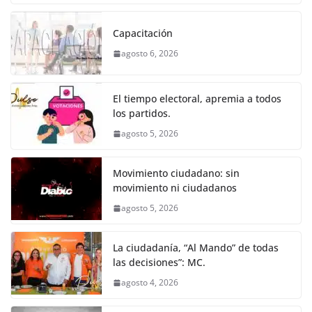
c
itt
ai
at
ss
e
m
k
e
er
l
s
e
gr
p
Capacitación
b
A
n
a
ar
agosto 6, 2026
o
p
g
m
tir
o
p
er
El tiempo electoral, apremia a todos
k
los partidos.
agosto 5, 2026
Movimiento ciudadano: sin
movimiento ni ciudadanos
agosto 5, 2026
La ciudadanía, “Al Mando” de todas
las decisiones”: MC.
agosto 4, 2026