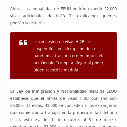
Ahora, las embajadas de EEUU podrán expedir 22,000
visas adicionales de H-2B. Te explicamos quiénes
podrán solicitarlas.
La concesión de visas H-2B se
suspendió con la irrupción de la
pandemia, tras una orden impulsada
por Donald Trump. Al llegar al poder,
Biden revocó la medida.
La
Ley de Inmigración y Nacionalidad
(INA) de EEUU
establece que el límite de visas H-2B por año son
66,000. De estas, 33,000 se conceden a los extranjeros
que comienzan a trabajar en la primera mitad del año
fiscal, esto es, del 1 de octubre, al 31 de marzo,
mientras que las 33,000 restantes se ofrecen a quienes