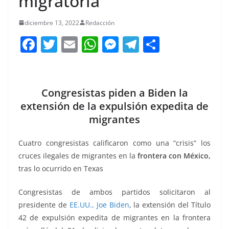
migratoria
diciembre 13, 2022
Redacción
F
T
E
W
M
T
C
a
w
m
h
e
el
o
c
itt
ai
at
ss
e
m
e
er
l
s
e
gr
p
Congresistas piden a Biden la
b
A
n
a
ar
extensión de la expulsión expedita de
migrantes
o
p
g
m
tir
o
p
er
Cuatro congresistas calificaron como una “crisis” los
k
cruces ilegales de migrantes en la
frontera con México,
tras lo ocurrido en Texas
Congresistas de ambos partidos solicitaron al
presidente de
EE.UU., Joe Biden
, la extensión del Título
42 de expulsión expedita de migrantes en la frontera