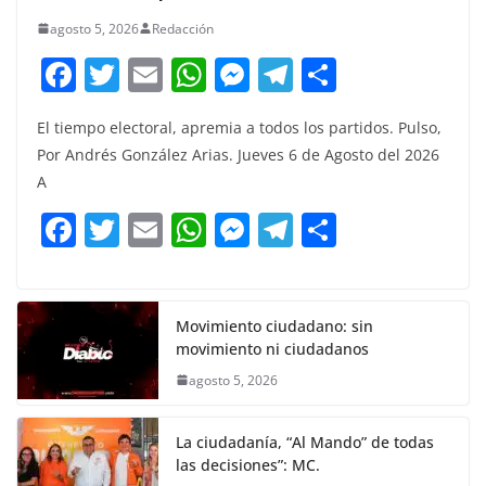
agosto 5, 2026
Redacción
F
T
E
W
M
T
C
a
w
m
h
e
el
o
El tiempo electoral, apremia a todos los partidos. Pulso,
c
itt
ai
at
ss
e
m
Por Andrés González Arias. Jueves 6 de Agosto del 2026
e
er
l
s
e
gr
p
A
b
A
n
a
ar
F
T
E
W
M
T
C
o
p
g
m
tir
a
w
m
h
e
el
o
o
p
er
c
itt
ai
at
ss
e
m
k
e
er
l
s
e
gr
p
Movimiento ciudadano: sin
movimiento ni ciudadanos
b
A
n
a
ar
agosto 5, 2026
o
p
g
m
tir
o
p
er
La ciudadanía, “Al Mando” de todas
k
las decisiones”: MC.