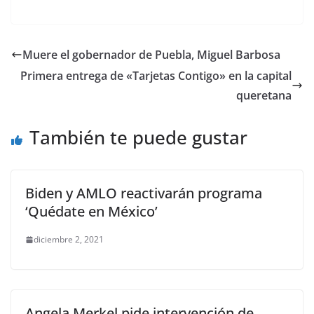
a
w
m
h
e
el
o
c
itt
ai
at
ss
e
m
e
er
l
s
e
gr
p
Muere el gobernador de Puebla, Miguel Barbosa
b
A
n
a
ar
Primera entrega de «Tarjetas Contigo» en la capital
o
p
g
m
tir
queretana
o
p
er
También te puede gustar
k
Biden y AMLO reactivarán programa
‘Quédate en México’
diciembre 2, 2021
Angela Merkel pide intervención de