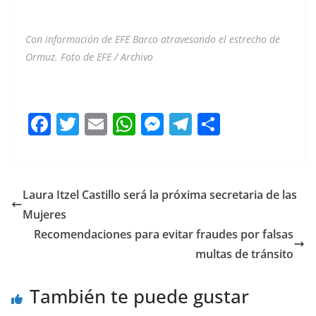
Con información de EFE Barco atravesando el estrecho de
Ormuz. Foto de EFE / Archivo
Barcos Barcos
F
T
E
W
M
T
C
a
w
m
h
e
el
o
c
itt
ai
at
ss
e
m
e
er
l
s
e
gr
p
Laura Itzel Castillo será la próxima secretaria de las
b
A
n
a
ar
Mujeres
o
p
g
m
tir
Recomendaciones para evitar fraudes por falsas
o
p
er
multas de tránsito
k
También te puede gustar