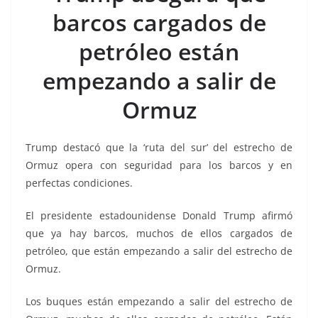
b
A
n
a
ar
barcos cargados de
o
p
g
m
tir
petróleo están
o
p
er
k
empezando a salir de
Ormuz
Trump destacó que la ‘ruta del sur’ del estrecho de
Ormuz opera con seguridad para los barcos y en
perfectas condiciones.
El presidente estadounidense Donald Trump afirmó
que ya hay barcos, muchos de ellos cargados de
petróleo, que están empezando a salir del estrecho de
Ormuz.
Los buques están empezando a salir del estrecho de