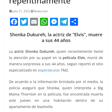
repentinamente
julio 21, 2022
Redacción
F
T
E
W
M
T
C
a
w
m
h
e
el
o
Shonka Dukureh, la actriz de “Elvis”, muere
c
itt
ai
at
ss
e
m
a sus 44 años
e
er
l
s
e
gr
p
b
A
n
a
ar
La
actriz Shonka Dukureh,
quien recientemente llamó
la atención por su papel en la
película Elvis
, murió de
o
p
g
m
tir
manera sorpresiva a sus 44 años, según reportó el sitio
o
p
er
especializado en
espectáculos
TMZ.
k
De acuerdo a la información brindada por el medio, la
policía aseguró que Shonka, quien interpreta a Big
Mama Thornton en la película, fue encontrada muerta
este jueves en una habitación dentro de su
apartamento de Nashville.