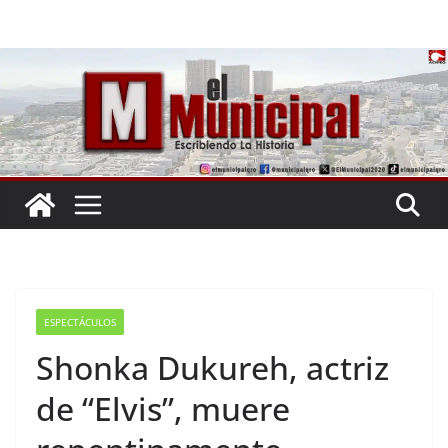
Saltar
al
contenido
ESPECTÁCULOS
Shonka Dukureh, actriz
de “Elvis”, muere