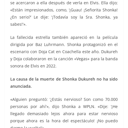
se acercaron a ella después de verla en Elvis. Ella dijo;
«Están impresionados, como, ‘¡Guau! ¡Señorita Shonka!
¿En serio?’ Le dije: ‘¡Todavía soy la Sra. Shonka, ya
sabes!'».
La fallecida estrella también apareció en la película
dirigida por Baz Luhrmann. Shonka protagonizó en el
escenario con Doja Cat en Coachella este año. Dukureh
y Doja colaboraron en la canción «Vegas» para la banda
sonora de Elvis en 2022.
La causa de la muerte de Shonka Dukureh no ha sido
anunciada.
«Alguien preguntó: ‘¿Estás nervioso? Son como 70.000
personas por ahí'», dijo Shonka a WPLN. «Dije: ‘¡He
llegado demasiado lejos ahora para estar nervioso
porque ahora es la hora del espectáculo! ¡No puedo
darme la vuelta!'»