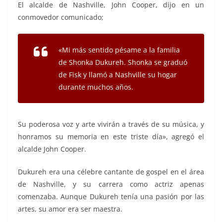
El alcalde de Nashville, John Cooper, dijo en un
conmovedor comunicado;
«Mi más sentido pésame a la familia
de Shonka Dukureh. Shonka se graduó
de Fisk y llamó a Nashville su hogar
durante muchos años.
Su poderosa voz y arte vivirán a través de su música, y
honramos su memoria en este triste día», agregó el
alcalde John Cooper.
Dukureh era una célebre cantante de gospel en el área
de Nashville, y su carrera como actriz apenas
comenzaba. Aunque Dukureh tenía una pasión por las
artes, su amor era ser maestra.