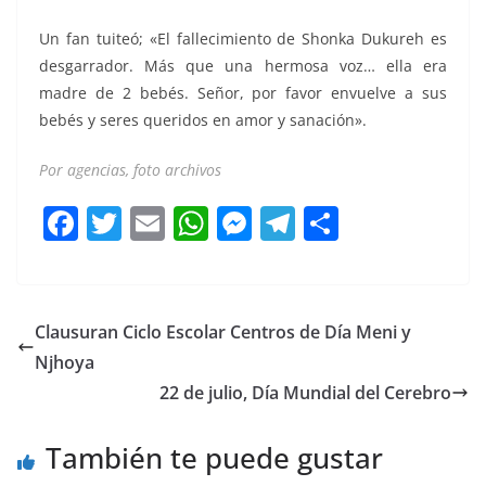
Un fan tuiteó; «El fallecimiento de Shonka Dukureh es
desgarrador. Más que una hermosa voz… ella era
madre de 2 bebés. Señor, por favor envuelve a sus
bebés y seres queridos en amor y sanación».
Por agencias, foto archivos
F
T
E
W
M
T
C
a
w
m
h
e
el
o
c
itt
ai
at
ss
e
m
e
er
l
s
e
gr
p
Clausuran Ciclo Escolar Centros de Día Meni y
b
A
n
a
ar
Njhoya
o
p
g
m
tir
22 de julio, Día Mundial del Cerebro
o
p
er
También te puede gustar
k