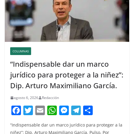
COLUMNAS
“Indispensable dar un marco
jurídico para proteger a la niñez”:
Dip. Arturo Maximiliano García.
agosto 6, 2026
Redacción
F
T
E
W
M
T
C
a
w
m
h
e
el
o
“Indispensable dar un marco jurídico para proteger a la
c
itt
ai
at
ss
e
m
niñez”: Dip. Arturo Maximiliano García. Pulso, Por