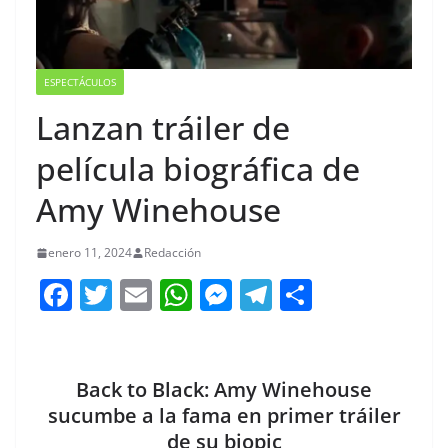
ESPECTÁCULOS
Lanzan tráiler de
película biográfica de
Amy Winehouse
enero 11, 2024
Redacción
F
T
E
W
M
T
C
a
w
m
h
e
el
o
c
itt
ai
at
ss
e
m
e
er
l
s
e
gr
p
Back to Black: Amy Winehouse
b
A
n
a
ar
sucumbe a la fama en primer tráiler
de su biopic