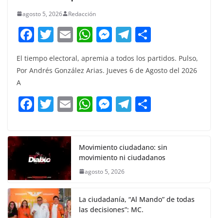
agosto 5, 2026
Redacción
F
T
E
W
M
T
C
a
w
m
h
e
el
o
El tiempo electoral, apremia a todos los partidos. Pulso,
c
itt
ai
at
ss
e
m
Por Andrés González Arias. Jueves 6 de Agosto del 2026
e
er
l
s
e
gr
p
A
b
A
n
a
ar
F
T
E
W
M
T
C
o
p
g
m
tir
a
w
m
h
e
el
o
o
p
er
c
itt
ai
at
ss
e
m
k
e
er
l
s
e
gr
p
Movimiento ciudadano: sin
movimiento ni ciudadanos
b
A
n
a
ar
agosto 5, 2026
o
p
g
m
tir
o
p
er
La ciudadanía, “Al Mando” de todas
k
las decisiones”: MC.