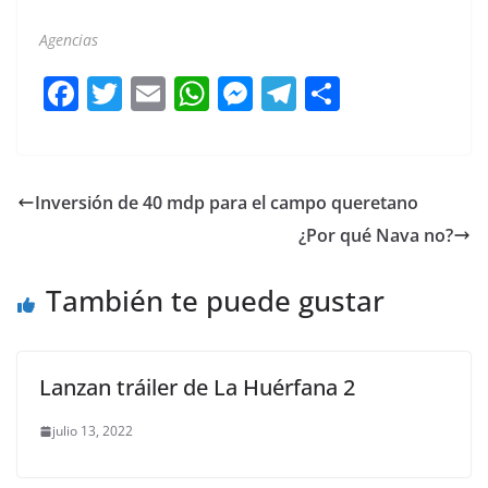
Agencias
F
T
E
W
M
T
C
a
w
m
h
e
el
o
c
itt
ai
at
ss
e
m
e
er
l
s
e
gr
p
Inversión de 40 mdp para el campo queretano
b
A
n
a
ar
¿Por qué Nava no?
o
p
g
m
tir
o
p
er
También te puede gustar
k
Lanzan tráiler de La Huérfana 2
julio 13, 2022