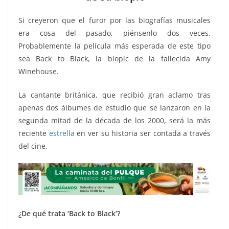
o
p
g
m
tir
o
p
er
Si creyeron que el furor por las biografías musicales
k
era cosa del pasado, piénsenlo dos veces.
Probablemente la película más esperada de este tipo
sea Back to Black, la biopic de la fallecida Amy
Winehouse.
La cantante británica, que recibió gran aclamo tras
apenas dos álbumes de estudio que se lanzaron en la
segunda mitad de la década de los 2000, será la más
reciente
estrella
en ver su historia ser contada a través
del cine.
¿De qué trata ‘Back to Black’?