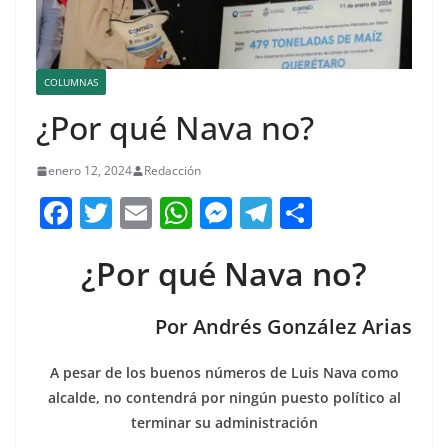
COLUMNAS
¿Por qué Nava no?
enero 12, 2024
Redacción
F
T
E
W
M
T
C
a
w
m
h
e
el
o
¿Por qué Nava no?
c
itt
ai
at
ss
e
m
e
er
l
s
e
gr
p
Por Andrés González Arias
b
A
n
a
ar
o
p
g
m
tir
A pesar de los buenos números de Luis Nava como
o
p
er
alcalde, no contendrá por ningún puesto político al
terminar su administración
k