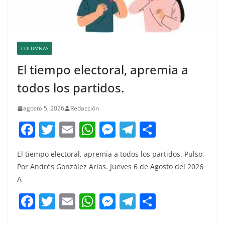
COLUMNAS
El tiempo electoral, apremia a
todos los partidos.
agosto 5, 2026
Redacción
F
T
E
W
M
T
C
a
w
m
h
e
el
o
El tiempo electoral, apremia a todos los partidos. Pulso,
c
itt
ai
at
ss
e
m
Por Andrés González Arias. Jueves 6 de Agosto del 2026
e
er
l
s
e
gr
p
A
b
A
n
a
ar
F
T
E
W
M
T
C
o
p
g
m
tir
a
w
m
h
e
el
o