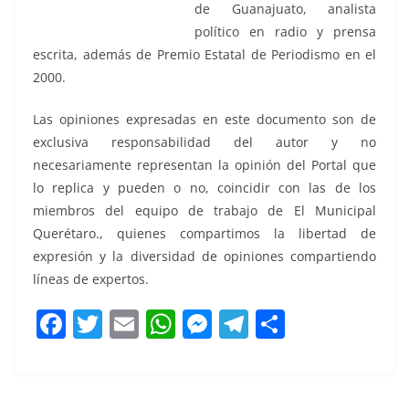
de Guanajuato, analista
político en radio y prensa
escrita, además de Premio Estatal de Periodismo en el
2000.
Las opiniones expresadas en este documento son de
exclusiva responsabilidad del autor y no
necesariamente representan la opinión del Portal que
lo replica y pueden o no, coincidir con las de los
miembros del equipo de trabajo de El Municipal
Querétaro., quienes compartimos la libertad de
expresión y la diversidad de opiniones compartiendo
líneas de expertos.
F
T
E
W
M
T
C
a
w
m
h
e
el
o
c
itt
ai
at
ss
e
m