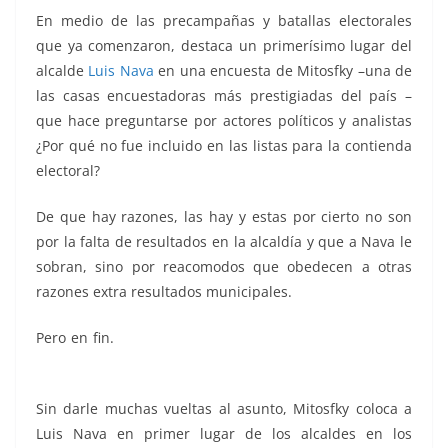
En medio de las precampañas y batallas electorales
que ya comenzaron, destaca un primerísimo lugar del
alcalde
Luis Nava
en una encuesta de Mitosfky –una de
las casas encuestadoras más prestigiadas del país –
que hace preguntarse por actores políticos y analistas
¿Por qué no fue incluido en las listas para la contienda
electoral?
De que hay razones, las hay y estas por cierto no son
por la falta de resultados en la alcaldía y que a Nava le
sobran, sino por reacomodos que obedecen a otras
razones extra resultados municipales.
Pero en fin.
Nava no, Nava no, Nava no, Nava no, Nava
no, Nava no, Nava no, Nava no, Nava no, Nava no
Sin darle muchas vueltas al asunto, Mitosfky coloca a
Luis Nava en primer lugar de los alcaldes en los