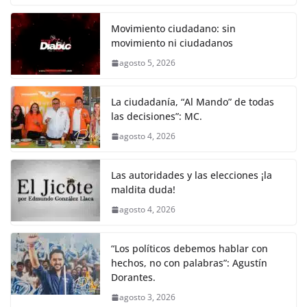
o
p
er
c
itt
ai
at
ss
e
m
k
e
er
l
s
e
gr
p
Movimiento ciudadano: sin
movimiento ni ciudadanos
b
A
n
a
ar
agosto 5, 2026
o
p
g
m
tir
o
p
er
La ciudadanía, “Al Mando” de todas
k
las decisiones”: MC.
agosto 4, 2026
Las autoridades y las elecciones ¡la
maldita duda!
agosto 4, 2026
“Los políticos debemos hablar con
hechos, no con palabras”: Agustín
Dorantes.
agosto 3, 2026