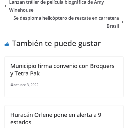
e
er
l
s
e
gr
p
Lanzan tráiler de película biográfica de Amy
b
A
n
a
ar
Winehouse
o
p
g
m
tir
Se desploma helicóptero de rescate en carretera
o
p
er
Brasil
k
También te puede gustar
Municipio firma convenio con Broquers
y Tetra Pak
octubre 3, 2022
Huracán Orlene pone en alerta a 9
estados