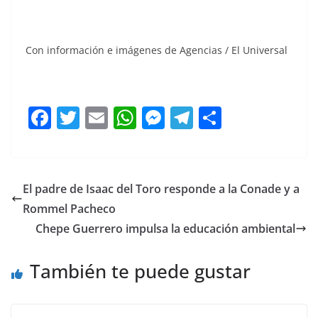
Con información e imágenes de Agencias / El Universal
F
T
E
W
M
T
C
a
w
m
h
e
el
o
c
itt
ai
at
ss
e
m
e
er
l
s
e
gr
p
El padre de Isaac del Toro responde a la Conade y a
b
A
n
a
ar
Rommel Pacheco
o
p
g
m
tir
Chepe Guerrero impulsa la educación ambiental
o
p
er
También te puede gustar
k