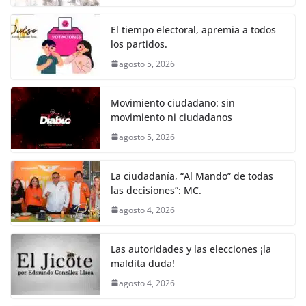
o
p
g
m
tir
o
p
er
El tiempo electoral, apremia a todos
k
los partidos.
agosto 5, 2026
Movimiento ciudadano: sin
movimiento ni ciudadanos
agosto 5, 2026
La ciudadanía, “Al Mando” de todas
las decisiones”: MC.
agosto 4, 2026
Las autoridades y las elecciones ¡la
maldita duda!
agosto 4, 2026