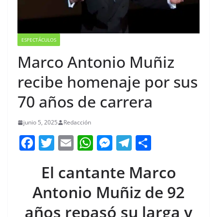
ESPECTÁCULOS
Marco Antonio Muñiz
recibe homenaje por sus
70 años de carrera
junio 5, 2025
Redacción
F
T
E
W
M
T
C
a
w
m
h
e
el
o
El cantante Marco
c
itt
ai
at
ss
e
m
e
er
l
s
e
gr
p
Antonio Muñiz de 92
b
A
n
a
ar
años repasó su larga y