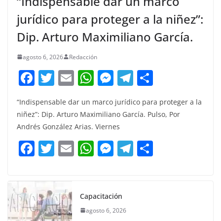
“Indispensable dar un marco
jurídico para proteger a la niñez”:
Dip. Arturo Maximiliano García.
agosto 6, 2026
Redacción
F
T
E
W
M
T
C
a
w
m
h
e
el
o
“Indispensable dar un marco jurídico para proteger a la
c
itt
ai
at
ss
e
m
niñez”: Dip. Arturo Maximiliano García. Pulso, Por
e
er
l
s
e
gr
p
Andrés González Arias. Viernes
b
A
n
a
ar
F
T
E
W
M
T
C
o
p
g
m
tir
a
w
m
h
e
el
o
o
p
er
c
itt
ai
at
ss
e
m
k
e
er
l
s
e
gr
p
Capacitación
b
A
n
a
ar
agosto 6, 2026