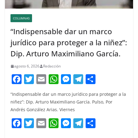
COLUMNAS
“Indispensable dar un marco
jurídico para proteger a la niñez”:
Dip. Arturo Maximiliano García.
agosto 6, 2026
Redacción
F
T
E
W
M
T
C
a
w
m
h
e
el
o
“Indispensable dar un marco jurídico para proteger a la
c
itt
ai
at
ss
e
m
niñez”: Dip. Arturo Maximiliano García. Pulso, Por
e
er
l
s
e
gr
p
Andrés González Arias. Viernes
b
A
n
a
ar
F
T
E
W
M
T
C
o
p
g
m
tir
a
w
m
h
e
el
o