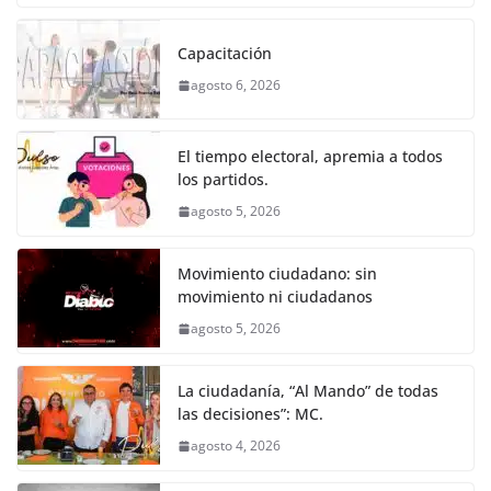
o
p
er
c
itt
ai
at
ss
e
m
k
e
er
l
s
e
gr
p
Capacitación
b
A
n
a
ar
agosto 6, 2026
o
p
g
m
tir
o
p
er
El tiempo electoral, apremia a todos
k
los partidos.
agosto 5, 2026
Movimiento ciudadano: sin
movimiento ni ciudadanos
agosto 5, 2026
La ciudadanía, “Al Mando” de todas
las decisiones”: MC.
agosto 4, 2026