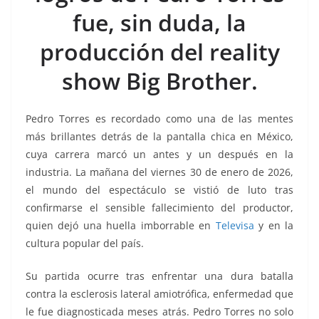
o
p
g
m
tir
fue, sin duda, la
o
p
er
k
producción del reality
show Big Brother.
Pedro Torres es recordado como una de las mentes
más brillantes detrás de la pantalla chica en México,
cuya carrera marcó un antes y un después en la
industria. La mañana del viernes 30 de enero de 2026,
el mundo del espectáculo se vistió de luto tras
confirmarse el sensible fallecimiento del productor,
quien dejó una huella imborrable en
Televisa
y en la
cultura popular del país.
Su partida ocurre tras enfrentar una dura batalla
contra la esclerosis lateral amiotrófica, enfermedad que
le fue diagnosticada meses atrás. Pedro Torres no solo