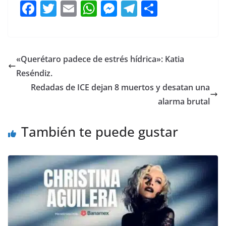
F
T
E
W
M
T
C
a
w
m
h
e
el
o
c
itt
ai
at
ss
e
m
e
er
l
s
e
gr
p
«Querétaro padece de estrés hídrica»: Katia
b
A
n
a
ar
Reséndiz.
o
p
g
m
tir
Redadas de ICE dejan 8 muertos y desatan una
o
p
er
alarma brutal
k
También te puede gustar