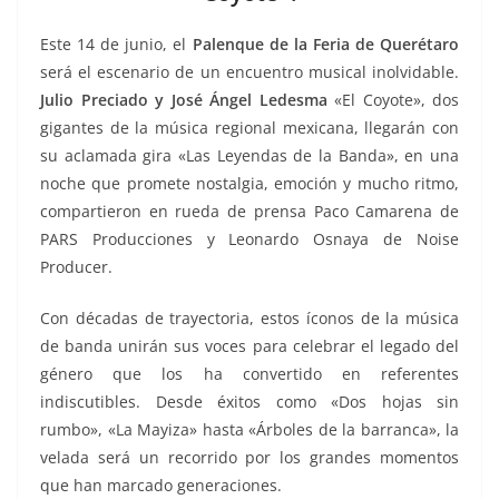
o
p
g
m
tir
o
p
er
Este 14 de junio, el
Palenque de la Feria de Querétaro
k
será el escenario de un encuentro musical inolvidable.
Julio Preciado y José Ángel Ledesma
«El Coyote», dos
gigantes de la música regional mexicana, llegarán con
su aclamada gira «Las Leyendas de la Banda», en una
noche que promete nostalgia, emoción y mucho ritmo,
compartieron en rueda de prensa Paco Camarena de
PARS Producciones y Leonardo Osnaya de Noise
Producer.
Con décadas de trayectoria, estos íconos de la música
de banda unirán sus voces para celebrar el legado del
género que los ha convertido en referentes
indiscutibles. Desde éxitos como «Dos hojas sin
rumbo», «La Mayiza» hasta «Árboles de la barranca», la
velada será un recorrido por los grandes momentos
que han marcado generaciones.