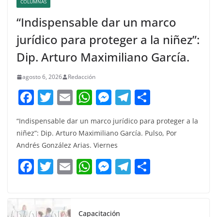
COLUMNAS
“Indispensable dar un marco
jurídico para proteger a la niñez”:
Dip. Arturo Maximiliano García.
agosto 6, 2026
Redacción
F
T
E
W
M
T
C
a
w
m
h
e
el
o
“Indispensable dar un marco jurídico para proteger a la
c
itt
ai
at
ss
e
m
niñez”: Dip. Arturo Maximiliano García. Pulso, Por
e
er
l
s
e
gr
p
Andrés González Arias. Viernes
b
A
n
a
ar
F
T
E
W
M
T
C
o
p
g
m
tir
a
w
m
h
e
el
o
o
p
er
c
itt
ai
at
ss
e
m
k
e
er
l
s
e
gr
p
Capacitación