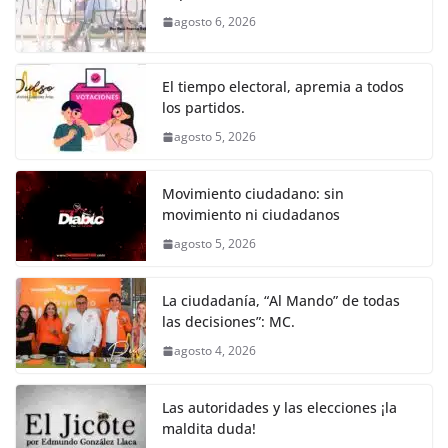
b
A
n
a
ar
agosto 6, 2026
o
p
g
m
tir
o
p
er
El tiempo electoral, apremia a todos
k
los partidos.
agosto 5, 2026
Movimiento ciudadano: sin
movimiento ni ciudadanos
agosto 5, 2026
La ciudadanía, “Al Mando” de todas
las decisiones”: MC.
agosto 4, 2026
Las autoridades y las elecciones ¡la
maldita duda!