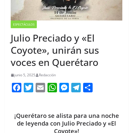
ESPECTÁCULOS
Julio Preciado y «El
Coyote», unirán sus
voces en Querétaro
junio 5, 2025
Redacción
F
T
E
W
M
T
C
a
w
m
h
e
el
o
c
itt
ai
at
ss
e
m
e
er
l
s
e
gr
p
¡Querétaro se alista para una noche
b
A
n
a
ar
de leyenda con Julio Preciado y «El
Coyote»!