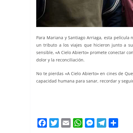
Para Mariana y Santiago Arriaga, esta película 
un tributo a los viajes que hicieron junto a s
sensible, «A Cielo Abierto» promete conectar co
dolor y la reconciliación.
No te pierdas «A Cielo Abierto» en cines de Que
capacidad humana para sanar, recordar y seguir
F
T
E
W
M
T
C
a
w
m
h
e
el
o