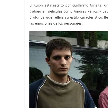
El guion está escrito por Guillermo Arriaga, u
trabajo en películas como Amores Perros y Babe
profunda que refleja su estilo característico,
las emociones de los personajes.