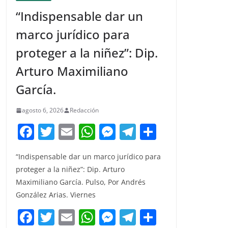
“Indispensable dar un
marco jurídico para
proteger a la niñez”: Dip.
Arturo Maximiliano
García.
agosto 6, 2026
Redacción
F
T
E
W
M
T
C
a
w
m
h
e
el
o
“Indispensable dar un marco jurídico para
c
itt
ai
at
ss
e
m
proteger a la niñez”: Dip. Arturo
e
er
l
s
e
gr
p
Maximiliano García. Pulso, Por Andrés
b
A
n
a
ar
González Arias. Viernes
o
p
g
m
tir
F
T
E
W
M
T
C