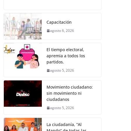
o
p
er
a
w
m
h
e
el
o
k
c
itt
ai
at
ss
e
m
e
er
l
s
e
gr
p
Capacitación
b
A
n
a
ar
agosto 6, 2026
o
p
g
m
tir
o
p
er
El tiempo electoral,
k
apremia a todos los
partidos.
agosto 5, 2026
Movimiento ciudadano:
sin movimiento ni
ciudadanos
agosto 5, 2026
La ciudadanía, “Al
Mando” de todas las