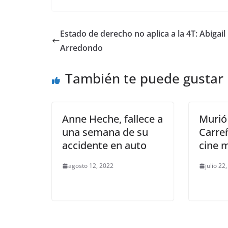
c
itt
ai
at
ss
e
m
e
er
l
s
e
gr
p
Estado de derecho no aplica a la 4T: Abigail
b
A
n
a
ar
Arredondo
o
p
g
m
tir
También te puede gustar
o
p
er
k
Anne Heche, fallece a
Murió
una semana de su
Carreñ
accidente en auto
cine 
agosto 12, 2022
julio 22