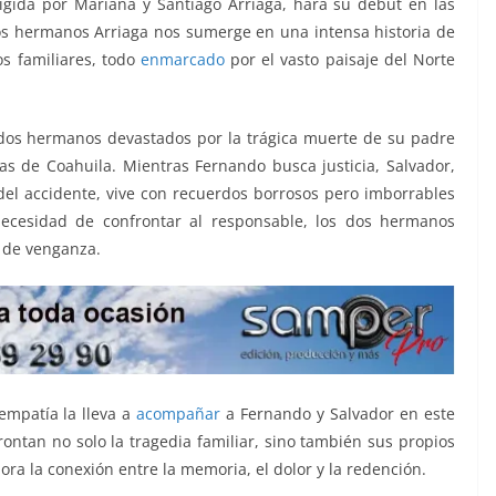
rigida por Mariana y Santiago Arriaga, hará su debut en las
os hermanos Arriaga nos sumerge en una intensa historia de
os familiares, todo
enmarcado
por el vasto paisaje del Norte
 dos hermanos devastados por la trágica muerte de su padre
ras de Coahuila. Mientras Fernando busca justicia, Salvador,
l accidente, vive con recuerdos borrosos pero imborrables
necesidad de confrontar al responsable, los dos hermanos
 de venganza.
empatía la lleva a
acompañar
a Fernando y Salvador en este
onfrontan no solo la tragedia familiar, sino también sus propios
ora la conexión entre la memoria, el dolor y la redención.