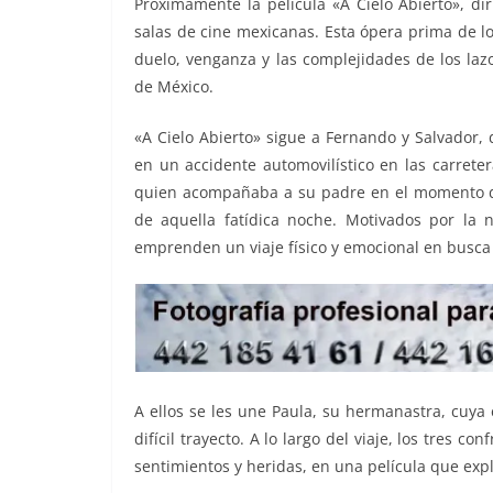
Próximamente la película «A Cielo Abierto», di
o
p
g
m
tir
salas de cine mexicanas. Esta ópera prima de l
o
p
er
duelo, venganza y las complejidades de los laz
k
de México.
«A Cielo Abierto» sigue a Fernando y Salvador,
en un accidente automovilístico en las carrete
quien acompañaba a su padre en el momento de
de aquella fatídica noche. Motivados por la 
emprenden un viaje físico y emocional en busca
A ellos se les une Paula, su hermanastra, cuya 
difícil trayecto. A lo largo del viaje, los tres c
sentimientos y heridas, en una película que expl