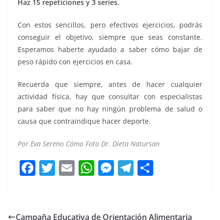
Haz 15 repeticiones y 3 series.
Con estos sencillos, pero efectivos ejercicios, podrás
conseguir el objetivo, siempre que seas constante.
Esperamos haberte ayudado a saber cómo bajar de
peso rápido con ejercicios en casa.
Recuerda que siempre, antes de hacer cualquier
actividad física, hay que consultar con especialistas
para saber que no hay ningún problema de salud o
causa que contraindique hacer deporte.
Por Eva Sereno Cómo Foto Dr. Dieta Natursan
F
T
E
W
M
T
C
a
w
m
h
e
el
o
c
itt
ai
at
ss
e
m
e
er
l
s
e
gr
p
Campaña Educativa de Orientación Alimentaria