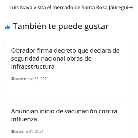
b
A
n
a
ar
Luis Nava visita el mercado de Santa Rosa Jáuregui
o
p
g
m
tir
o
p
er
También te puede gustar
k
Obrador firma decreto que declara de
seguridad nacional obras de
infraestructura
noviembre 23, 2021
Anuncian inicio de vacunación contra
influenza
octubre 31, 2021