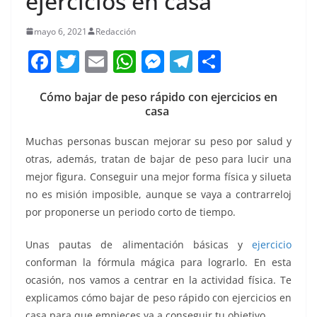
ejercicios en casa
mayo 6, 2021
Redacción
F
T
E
W
M
T
C
a
w
m
h
e
el
o
Cómo bajar de peso rápido con ejercicios en
c
itt
ai
at
ss
e
m
casa
e
er
l
s
e
gr
p
Muchas personas buscan mejorar su peso por salud y
b
A
n
a
ar
otras, además, tratan de bajar de peso para lucir una
o
p
g
m
tir
mejor figura. Conseguir una mejor forma física y silueta
o
p
er
no es misión imposible, aunque se vaya a contrarreloj
k
por proponerse un periodo corto de tiempo.
Unas pautas de alimentación básicas y
ejercicio
conforman la fórmula mágica para lograrlo. En esta
ocasión, nos vamos a centrar en la actividad física. Te
explicamos cómo bajar de peso rápido con ejercicios en
casa para que empieces ya a conseguir tu objetivo.