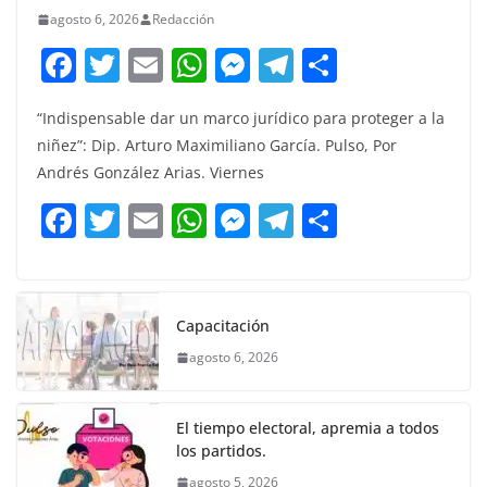
agosto 6, 2026
Redacción
F
T
E
W
M
T
C
a
w
m
h
e
el
o
“Indispensable dar un marco jurídico para proteger a la
c
itt
ai
at
ss
e
m
niñez”: Dip. Arturo Maximiliano García. Pulso, Por
e
er
l
s
e
gr
p
Andrés González Arias. Viernes
b
A
n
a
ar
F
T
E
W
M
T
C
o
p
g
m
tir
a
w
m
h
e
el
o
o
p
er
c
itt
ai
at
ss
e
m
k
e
er
l
s
e
gr
p
Capacitación
b
A
n
a
ar
agosto 6, 2026
o
p
g
m
tir
o
p
er
El tiempo electoral, apremia a todos
k
los partidos.
agosto 5, 2026