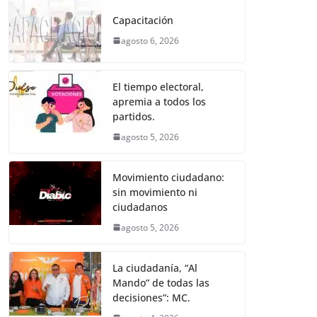
e
er
l
s
e
gr
p
Capacitación
b
A
n
a
ar
agosto 6, 2026
o
p
g
m
tir
o
p
er
El tiempo electoral,
k
apremia a todos los
partidos.
agosto 5, 2026
Movimiento ciudadano:
sin movimiento ni
ciudadanos
agosto 5, 2026
La ciudadanía, “Al
Mando” de todas las
decisiones”: MC.