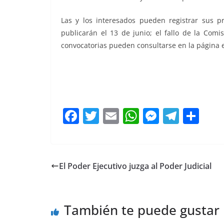
Las y los interesados pueden registrar sus p
publicarán el 13 de junio; el fallo de la Com
convocatorias pueden consultarse en la página 
SECULT SECULT SECULT
F
T
E
W
M
T
C
a
w
m
h
e
el
o
c
itt
ai
at
ss
e
m
e
er
l
s
e
gr
p
El Poder Ejecutivo juzga al Poder Judicial
b
A
n
a
ar
o
p
g
m
tir
También te puede gustar
o
p
er