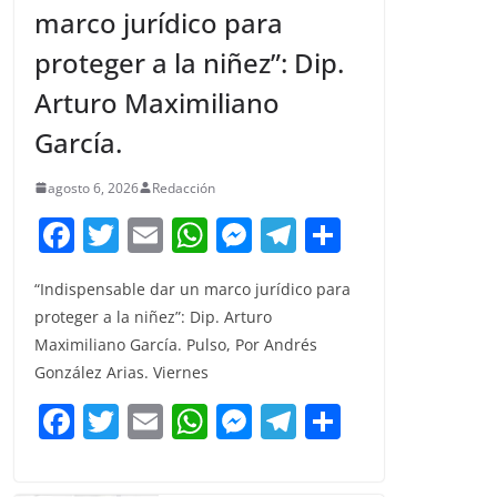
marco jurídico para
proteger a la niñez”: Dip.
Arturo Maximiliano
García.
agosto 6, 2026
Redacción
F
T
E
W
M
T
C
a
w
m
h
e
el
o
“Indispensable dar un marco jurídico para
c
itt
ai
at
ss
e
m
proteger a la niñez”: Dip. Arturo
e
er
l
s
e
gr
p
Maximiliano García. Pulso, Por Andrés
b
A
n
a
ar
González Arias. Viernes
o
p
g
m
tir
F
T
E
W
M
T
C
o
p
er
a
w
m
h
e
el
o
k
c
itt
ai
at
ss
e
m