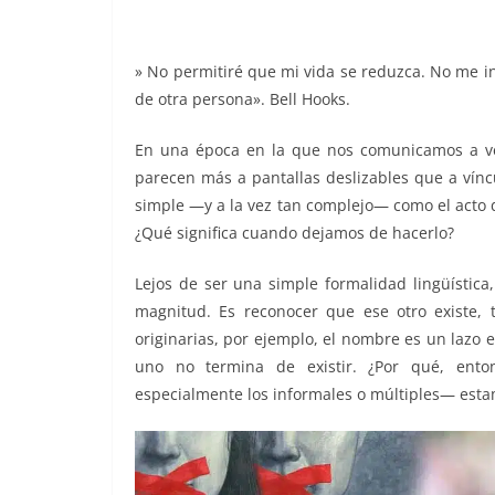
o
p
er
k
» No permitiré que mi vida se reduzca. No me in
de otra persona». Bell Hooks.
En una época en la que nos comunicamos a velo
parecen más a pantallas deslizables que a vínc
simple —y a la vez tan complejo— como el acto 
¿Qué significa cuando dejamos de hacerlo?
Lejos de ser una simple formalidad lingüística
magnitud. Es reconocer que ese otro existe, 
originarias, por ejemplo, el nombre es un lazo 
uno no termina de existir. ¿Por qué, ento
especialmente los informales o múltiples— est