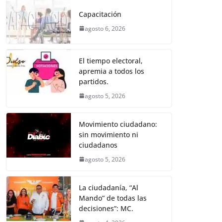
e
er
l
s
e
gr
p
Capacitación
b
A
n
a
ar
agosto 6, 2026
o
p
g
m
tir
o
p
er
El tiempo electoral,
k
apremia a todos los
partidos.
agosto 5, 2026
Movimiento ciudadano:
sin movimiento ni
ciudadanos
agosto 5, 2026
La ciudadanía, “Al
Mando” de todas las
decisiones”: MC.