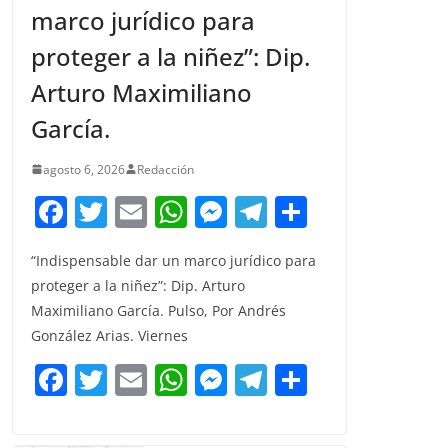
marco jurídico para
proteger a la niñez”: Dip.
Arturo Maximiliano
García.
agosto 6, 2026
Redacción
F
T
E
W
M
T
C
a
w
m
h
e
el
o
“Indispensable dar un marco jurídico para
c
itt
ai
at
ss
e
m
proteger a la niñez”: Dip. Arturo
e
er
l
s
e
gr
p
Maximiliano García. Pulso, Por Andrés
b
A
n
a
ar
González Arias. Viernes
o
p
g
m
tir
F
T
E
W
M
T
C
o
p
er
a
w
m
h
e
el
o
k
c
itt
ai
at
ss
e
m