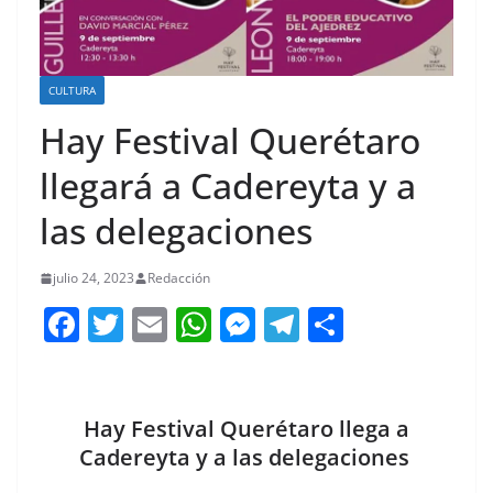
CULTURA
Hay Festival Querétaro
llegará a Cadereyta y a
las delegaciones
julio 24, 2023
Redacción
F
T
E
W
M
T
C
a
w
m
h
e
el
o
c
itt
ai
at
ss
e
m
e
er
l
s
e
gr
p
Hay Festival Querétaro llega a
b
A
n
a
ar
Cadereyta y a las delegaciones