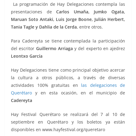
o
p
g
m
tir
La programación de Hay Delegaciones contempla las
o
p
er
presentaciones de
Carlos Umaña, Jumko Ogata,
k
Maruan Soto Antaki, Luis Jorge Boone, Julián Herbert,
Tania Tagle y Dahlia de la Cerda
, entre otros.
Para Cadereyta se tiene contemplada la participación
del escritor
Guillermo Arriaga
y del experto en ajedrez
Leontxo García
Hay Delegaciones tiene como principal objetivo acercar
la cultura a otros públicos, a través de diversas
actividades 100% gratuitas en
las delegaciones de
Querétaro
y en esta ocasión, en el municipio de
Cadereyta
Hay Festival Querétaro se realizará del 7 al 10 de
septiembre en Querétaro y los boletos ya están
disponibles en www.hayfestival.org/queretaro