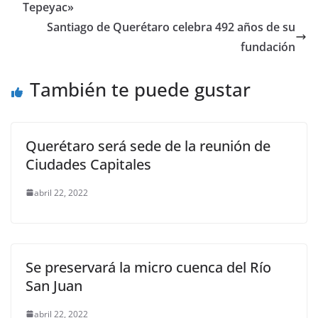
b
A
n
a
ar
Tepeyac»
o
p
g
m
tir
Santiago de Querétaro celebra 492 años de su
o
p
er
fundación
k
También te puede gustar
Querétaro será sede de la reunión de
Ciudades Capitales
abril 22, 2022
Se preservará la micro cuenca del Río
San Juan
abril 22, 2022