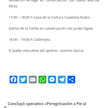
Guillermo Arriaga en conversación con David Marcial
Pérez
17:00 – 18:00 h Casa de la Cultura Cayetano Rubio
Dahlia de la Cerda en conversación con Junko Ogata
18:00 – 19:00 h Cadereyta
El poder educativo del ajedrez. Leontxo García
Hay Festival Hay Festival Hay Festival Hay Festival Hay
Festival Hay Festival
F
T
E
W
M
T
C
a
w
m
h
e
el
o
c
itt
ai
at
ss
e
m
e
er
l
s
e
gr
p
Concluyó operativo «Peregrinación a Pie al