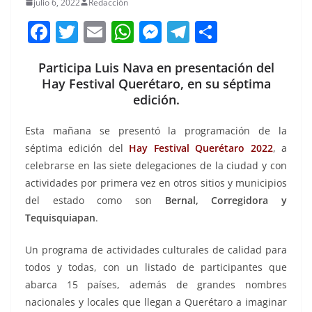
julio 6, 2022
Redacción
F
T
E
W
M
T
C
a
w
m
h
e
el
o
Participa Luis Nava en presentación del
c
itt
ai
at
ss
e
m
Hay Festival Querétaro, en su séptima
e
er
l
s
e
gr
p
edición.
b
A
n
a
ar
Esta mañana se presentó la programación de la
o
p
g
m
tir
séptima edición del
Hay Festival Querétaro 2022
, a
o
p
er
celebrarse en las siete delegaciones de la ciudad y con
k
actividades por primera vez en otros sitios y municipios
del estado como son
Bernal, Corregidora y
Tequisquiapan
.
Un programa de actividades culturales de calidad para
todos y todas, con un listado de participantes que
abarca 15 países, además de grandes nombres
nacionales y locales que llegan a Querétaro a imaginar