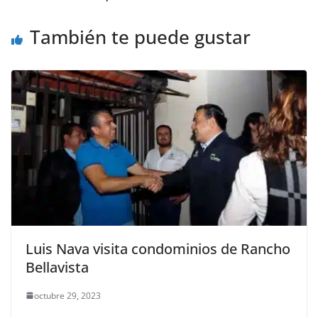
o
p
er
También te puede gustar
k
Luis Nava visita condominios de Rancho
Bellavista
octubre 29, 2023