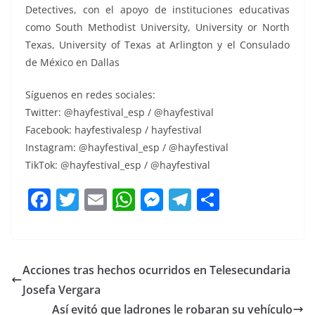
Detectives, con el apoyo de instituciones educativas
como South Methodist University, University or North
Texas, University of Texas at Arlington y el Consulado
de México en Dallas
Síguenos en redes sociales:
Twitter: @hayfestival_esp / @hayfestival
Facebook: hayfestivalesp / hayfestival
Instagram: @hayfestival_esp / @hayfestival
TikTok: @hayfestival_esp / @hayfestival
F
T
E
W
M
T
C
a
w
m
h
e
el
o
c
itt
ai
at
ss
e
m
e
er
l
s
e
gr
p
Acciones tras hechos ocurridos en Telesecundaria
b
A
n
a
ar
Josefa Vergara
o
p
g
m
tir
Así evitó que ladrones le robaran su vehículo