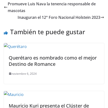
e
er
l
s
e
gr
p
Promueve Luis Nava la tenencia responsable de
b
A
n
a
ar
mascotas
o
p
g
m
tir
Inauguran el 12° Foro Nacional Holstein 2023
o
p
er
También te puede gustar
k
Querétaro es nombrado como el mejor
Destino de Romance
noviembre 6, 2024
Mauricio Kuri presenta el Clúster de