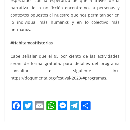
espectador con la esperanza de que a través de la
narrativa de la no ficción encontremos a personas y
contextos opuestos al nuestro que nos permitan ser en
lo individual más humanxs y en lo colectivo más
hermanxs.
#HabitamosHistorias
Cabe señalar que el 95 por ciento de las actividades
serán de forma gratuita; para detalles del programa
consultar el siguiente link:
https://doqumenta.org/festival-2023/#programas.
F
T
E
W
M
T
C
a
w
m
h
e
el
o
c
itt
ai
at
ss
e
m