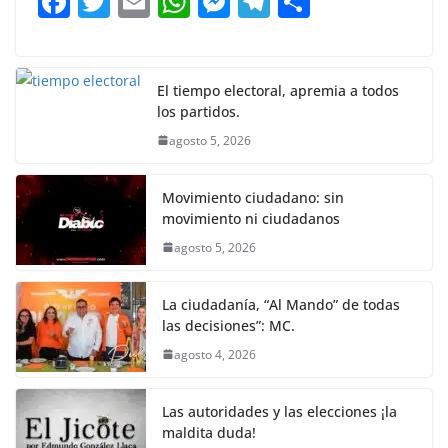
F
T
E
W
M
T
C
o
p
g
m
tir
a
w
m
h
e
el
o
o
p
er
c
itt
ai
at
ss
e
m
k
e
er
l
s
e
gr
p
El tiempo electoral, apremia a todos
los partidos.
b
A
n
a
ar
agosto 5, 2026
o
p
g
m
tir
o
p
er
Movimiento ciudadano: sin
k
movimiento ni ciudadanos
agosto 5, 2026
La ciudadanía, “Al Mando” de todas
las decisiones”: MC.
agosto 4, 2026
Las autoridades y las elecciones ¡la
maldita duda!