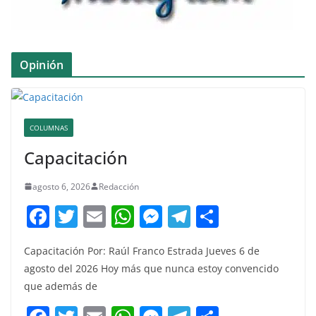
Opinión
COLUMNAS
Capacitación
agosto 6, 2026
Redacción
F
T
E
W
M
T
C
a
w
m
h
e
el
o
Capacitación Por: Raúl Franco Estrada Jueves 6 de
c
itt
ai
at
ss
e
m
agosto del 2026 Hoy más que nunca estoy convencido
e
er
l
s
e
gr
p
que además de
b
A
n
a
ar