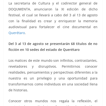
o
p
g
m
tir
La secretaria de Cultura y el codirector general de
o
p
er
DOQUMENTA, anunciaron la XI edición de dicho
k
festival, el cual se llevará a cabo del 3 al 13 de agosto
con la finalidad es crear y enriquecer la memoria
audiovisual para fortalecer el cine documental en
Querétaro
.
Del 3 al 13 de agosto se presentarán 68 títulos de no
ficción en 10 sedes del estado de Querétaro
Los matices de este mundo son infinitos, contrastantes,
reveladores y disruptivos. Permitirnos conocer
realidades, pensamientos y perspectivas diferentes a la
nuestra es un privilegio y una oportunidad para
transformarnos como individuos en una sociedad llena
de historias.
Conocer otros mundos nos regala la reflexión, el