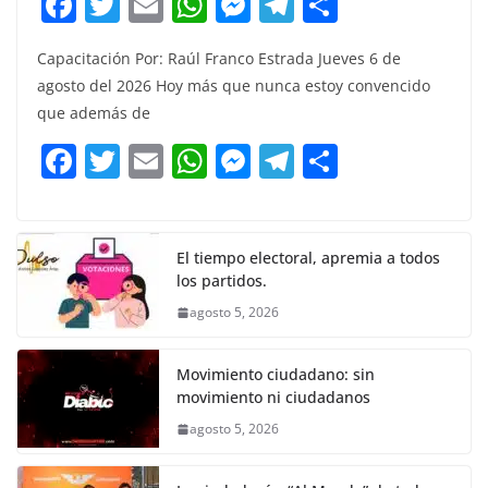
F
T
E
W
M
T
C
a
w
m
h
e
el
o
Capacitación Por: Raúl Franco Estrada Jueves 6 de
c
itt
ai
at
ss
e
m
agosto del 2026 Hoy más que nunca estoy convencido
e
er
l
s
e
gr
p
que además de
b
A
n
a
ar
F
T
E
W
M
T
C
o
p
g
m
tir
a
w
m
h
e
el
o
o
p
er
c
itt
ai
at
ss
e
m
k
e
er
l
s
e
gr
p
El tiempo electoral, apremia a todos
los partidos.
b
A
n
a
ar
agosto 5, 2026
o
p
g
m
tir
o
p
er
Movimiento ciudadano: sin
k
movimiento ni ciudadanos
agosto 5, 2026