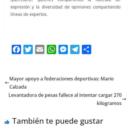
expresión y la diversidad de opiniones compartiendo
líneas de expertos.
Parches, Parches, Parches, Parches, Parches, Parches,
Parches, Parches
F
T
E
W
M
T
C
a
w
m
h
e
el
o
c
itt
ai
at
ss
e
m
e
er
l
s
e
gr
p
Mayor apoyo a federaciones deportivas: Mario
b
A
n
a
ar
Calzada
o
p
g
m
tir
Levantadora de pesas fallece al intentar cargar 270
o
p
er
kilogramos
k
También te puede gustar