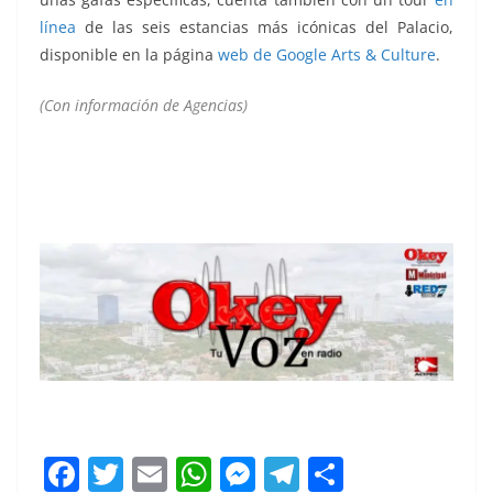
línea
de las seis estancias más icónicas del Palacio,
disponible en la página
web de Google Arts & Culture
.
(Con información de Agencias)
Versalles
F
T
E
W
M
T
C