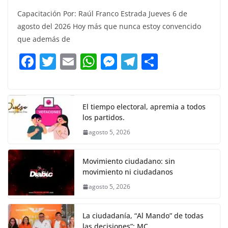
a
w
m
h
e
el
o
Capacitación Por: Raúl Franco Estrada Jueves 6 de
c
itt
ai
at
ss
e
m
agosto del 2026 Hoy más que nunca estoy convencido
e
er
l
s
e
gr
p
que además de
b
A
n
a
ar
F
T
E
W
M
T
C
o
p
g
m
tir
a
w
m
h
e
el
o
o
p
er
c
itt
ai
at
ss
e
m
k
e
er
l
s
e
gr
p
El tiempo electoral, apremia a todos
los partidos.
b
A
n
a
ar
agosto 5, 2026
o
p
g
m
tir
o
p
er
Movimiento ciudadano: sin
k
movimiento ni ciudadanos
agosto 5, 2026
La ciudadanía, “Al Mando” de todas
las decisiones”: MC.