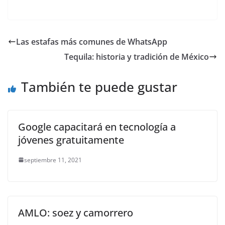
a
w
m
h
e
el
o
c
itt
ai
at
ss
e
m
e
er
l
s
e
gr
p
Las estafas más comunes de WhatsApp
b
A
n
a
ar
Tequila: historia y tradición de México
o
p
g
m
tir
o
p
er
También te puede gustar
k
Google capacitará en tecnología a
jóvenes gratuitamente
septiembre 11, 2021
AMLO: soez y camorrero