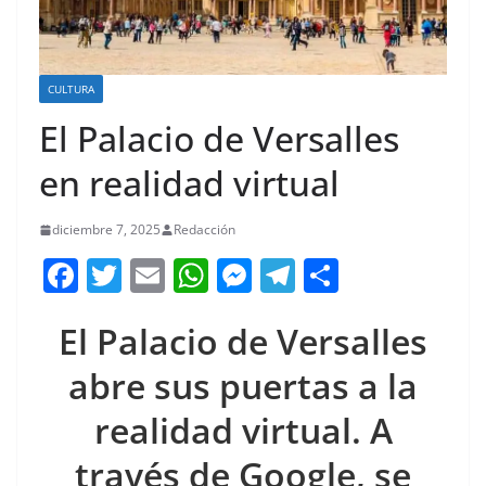
CULTURA
El Palacio de Versalles
en realidad virtual
diciembre 7, 2025
Redacción
F
T
E
W
M
T
C
a
w
m
h
e
el
o
El Palacio de Versalles
c
itt
ai
at
ss
e
m
e
er
l
s
e
gr
p
abre sus puertas a la
b
A
n
a
ar
realidad virtual. A
o
p
g
m
tir
través de Google, se
o
p
er