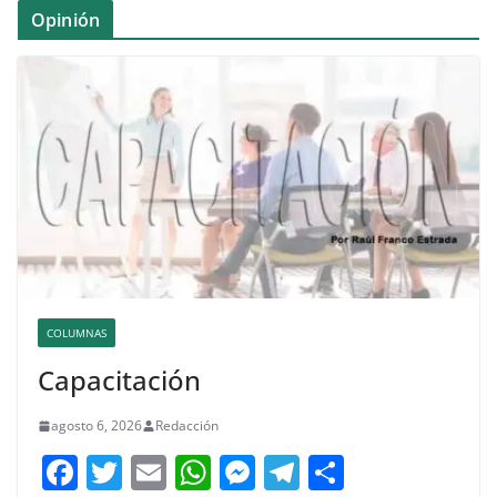
Opinión
COLUMNAS
Capacitación
agosto 6, 2026
Redacción
F
T
E
W
M
T
C